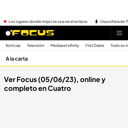
Los lugares donde mejor se va a ver el eclipse
Una soltera de '
Noticias
Televisión
Mediaset Infinity
First Dates
Todo es m
A la carta
Ver Focus (05/06/23), online y
completo en Cuatro