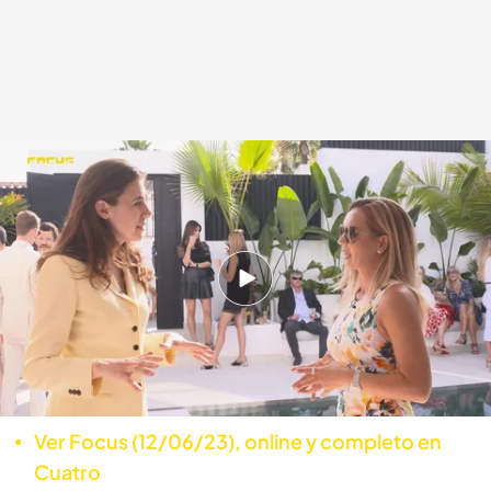
Ver Focus (05/06/23), online y completo en Cuatro
cuatro.com
06 JUN 2023 - 00:50h.
Disfruta de un nuevo programa de 'Focus'
¿Cuántos megarricos hay en España? Las
inimaginables cifras del lujo y de las cinco
grandes fortunas en nuestro país
Ver Focus (12/06/23), online y completo en
Cuatro