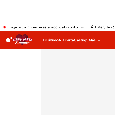
El agricultor influencer estalla contra los políticos
Faten, de 26
Lo último
A la carta
Casting
Más