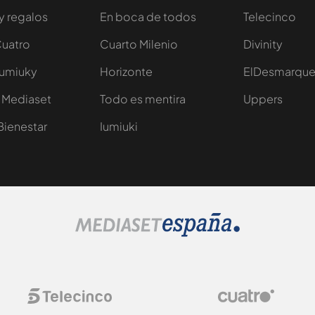
y regalos
En boca de todos
Telecinco
Cuatro
Cuarto Milenio
Divinity
Iumiuky
Horizonte
ElDesmarqu
 Mediaset
Todo es mentira
Uppers
Bienestar
Iumiuki