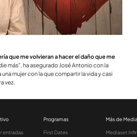
ería que me volvieran a hacer el daño que me
adie más”, ha asegurado José Antonio con la
 una mujer con la que compartir la vida y casi
ra vez.
tivo
Programas
Más de Medi
 entradas
First Dates
Mediaset Infi