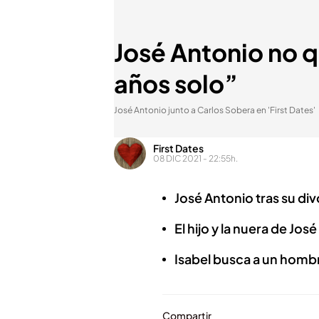
José Antonio no q
años solo”
José Antonio junto a Carlos Sobera en 'First Dates'
First Dates
08 DIC 2021 - 22:55h.
José Antonio tras su di
El hijo y la nuera de Jos
Isabel busca a un hombr
Compartir