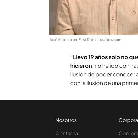
José Antonio en 'First Dates'
.
cuatro.com
“Llevo 19 años solo no qu
hicieron
, no he ido con n
ilusión de poder conocer a
con la ilusión de una prime
Nosotros
Corpora
Contacta
Comprar