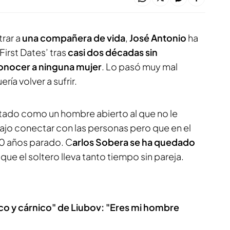
trar a
una compañera de vida
,
José Antonio
ha
First Dates’ tras
casi dos décadas sin
conocer a ninguna mujer
. Lo pasó muy mal
ría volver a sufrir.
tado como un hombre abierto al que no le
ajo conectar con las personas pero que en el
20 años parado. C
arlos Sobera se ha quedado
 que el soltero lleva tanto tiempo sin pareja.
co y cárnico" de Liubov: "Eres mi hombre