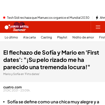
Tesh Sidi rechaza que Marruecos organice el Mundial 2030
Ahm
Lo último
A la carta
Casting
Playlist
Nidito de amor
Firs
El flechazo de Sofía y Mario en 'First
dates': "¡Su pelo rizado me ha
parecido una tremenda locura!"
Mario y Sofía en 'Firts dates'
cuatro.com
21 DIC 2021 - 23:05h.
Sofía se define como una chica muy alegre y a