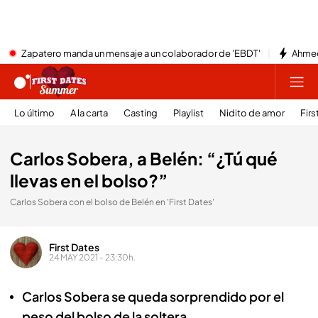
Zapatero manda un mensaje a un colaborador de 'EBDT'
Ahmed
Lo último
A la carta
Casting
Playlist
Nidito de amor
Firs
Carlos Sobera, a Belén: “¿Tú qué
llevas en el bolso?”
Carlos Sobera con el bolso de Belén en 'First Dates'
First Dates
24 MAY 2021 - 23:30h.
Carlos Sobera se queda sorprendido por el
peso del bolso de la soltera