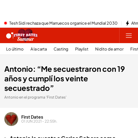
Tesh Sidi rechaza que Marruecos organice el Mundial 2030
Ahm
Lo último
A la carta
Casting
Playlist
Nidito de amor
Firs
Antonio: “Me secuestraron con 19
años y cumplí los veinte
secuestrado”
Antonio en el programa 'First Dates'
First Dates
01 JUN 2021 - 22:55h.