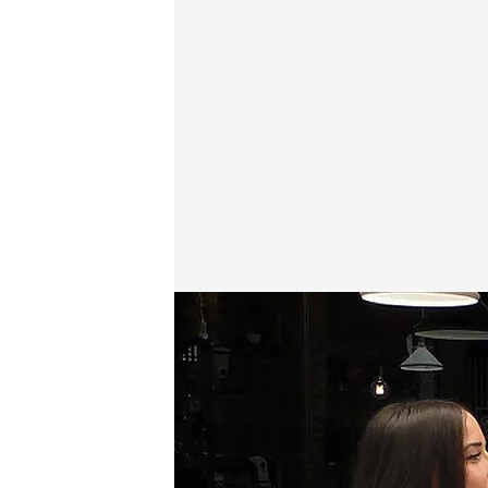
La cita de Alba y Rhayang
cuatro.com
23 DIC 2021 - 23:01h.
Disfruta de todas las cit
La pareja sabe reconduc