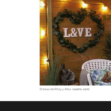
El beso de Rhay y Alba
.
cuatro.com