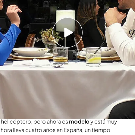
ue otro recelo en Alba durante su cita en 'First
a un poco
"golfillo".
Sin embargo, él ha sabido
as un
abrazo espontáneo,
han llegado los besos
ne 30 años y se queja de que la gente nada más
Sin embargo, sus amigos le consideran
"un
nde: "Voy de un extremo a otro". Fue militar, era
 helicóptero, pero ahora es
modelo
y está muy
hora lleva cuatro años en España, un tiempo