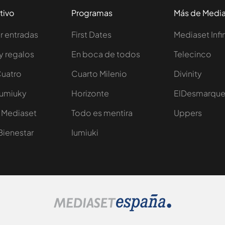
tivo
Programas
Más de Medi
 entradas
First Dates
Mediaset Infi
y regalos
En boca de todos
Telecinco
Cuatro
Cuarto Milenio
Divinity
Iumiuky
Horizonte
ElDesmarqu
 Mediaset
Todo es mentira
Uppers
Bienestar
Iumiuki