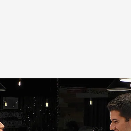
as de 'First Dates'
ir su cita y acaban entre abrazos espontáneos