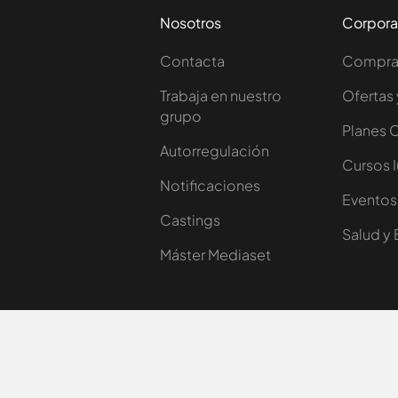
Nosotros
Corpora
Contacta
Comprar
Trabaja en nuestro
Ofertas 
grupo
Planes 
Autorregulación
Cursos 
Notificaciones
Eventos
Castings
Salud y 
Máster Mediaset