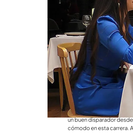
y piquitos largos
Compartir
Rhay
ha despertado algún q
Dates' y es que ella le veí
cómo acercarse a ella y tr
en los
labios...
Rhayang es brasileño, tie
verle le tacha de
"creído".
payaso",
algo que no entie
un buen disparador desde
cómodo en esta carrera. A