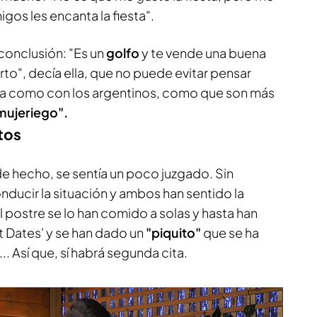
igos les encanta la fiesta".
 conclusión: "Es un
golfo
y te vende una buena
rto", decía ella, que no puede evitar pensar
 da como con los argentinos, como que son más
mujeriego".
tos
de hecho, se sentía un poco juzgado. Sin
ducir la situación y ambos han sentido la
 postre se lo han comido a solas y hasta han
t Dates' y se han dado un
"piquito"
que se ha
. Así que, sí habrá segunda cita.