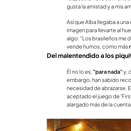
gusta la amistad y a mis am
Así que Alba llegaba a una
imagen para llevarte al hue
algo: "Los brasileños me
vende humos, como más
Del malentendido a los piqui
Él no lo es,
"para nada"
y, 
embargo, han sabido recon
necesidad de abrazarse. El
aceptado el juego de 'Firs
alargado más de la cuenta..