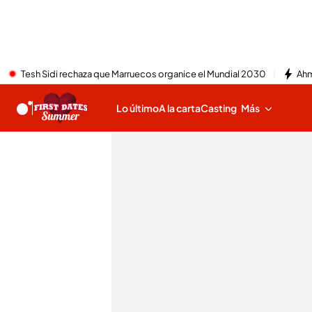
Tesh Sidi rechaza que Marruecos organice el Mundial 2030
Ahm
Lo último
A la carta
Casting
Más