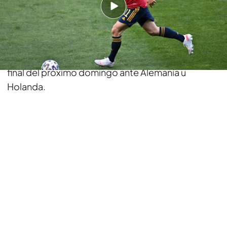
diez minutos,
Jorge Cuenca se marcaba en
propia puerta
tras una gran contra de Portugal.
Desde entonces, España se volcó al ataque pero
nada pudo hacer.
Adiós al sueño
de volver a
levantar la Eurocopa Sub21 y Portugal jugará la
final del próximo domingo ante Alemania u
Holanda.