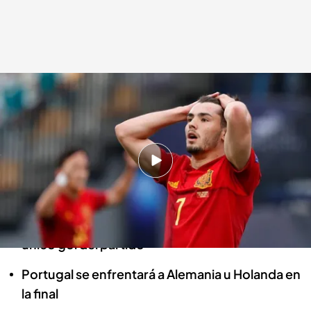
Los jugadores de España se lamentan tras la derrota
Javi Rayo
03 JUN 2021 - 19:53h.
España tuvo ocasiones pero no supo
materializarlas
Jorge Cuenca marcó, en propia puerta, el
único gol del partido
Portugal se enfrentará a Alemania u Holanda en
la final