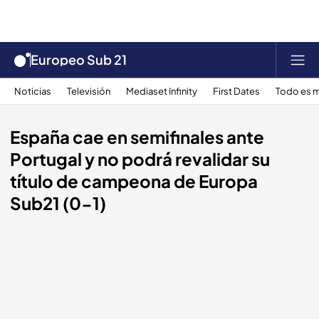
Europeo Sub 21
Noticias
Televisión
Mediaset Infinity
First Dates
Todo es m
España cae en semifinales ante
Portugal y no podrá revalidar su
título de campeona de Europa
Sub21 (0-1)