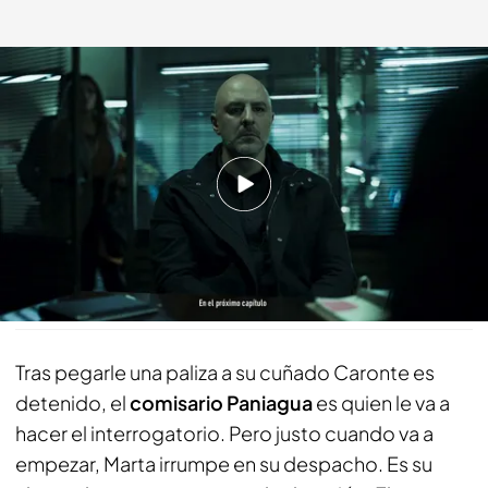
Caronte, en la comisaría
cuatro.com
20 ABR 2021 - 00:35h.
Nuevo capítulo de 'Caronte, el próximo lunes a
las 22.45 horas en Cuatro
Compartir
Tras pegarle una paliza a su cuñado Caronte es
detenido, el
comisario Paniagua
es quien le va a
hacer el interrogatorio. Pero justo cuando va a
empezar, Marta irrumpe en su despacho. Es su