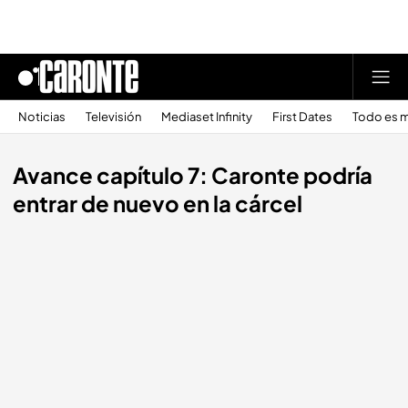
Noticias
Televisión
Mediaset Infinity
First Dates
Todo es m
Avance capítulo 7: Caronte podría
entrar de nuevo en la cárcel