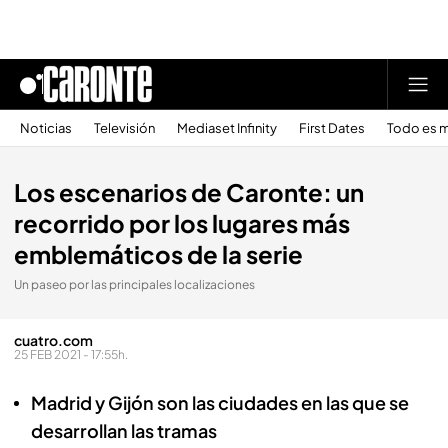
Noticias
Televisión
Mediaset Infinity
First Dates
Todo es m
Los escenarios de Caronte: un
recorrido por los lugares más
emblemáticos de la serie
Un paseo por las principales localizaciones
cuatro.com
25 FEB 2021 - 17:55h.
Madrid y Gijón son las ciudades en las que se
desarrollan las tramas