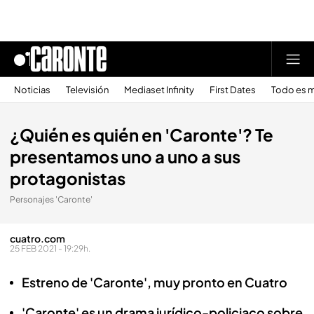
Noticias
Televisión
Mediaset Infinity
First Dates
Todo es m
¿Quién es quién en 'Caronte'? Te
presentamos uno a uno a sus
protagonistas
Personajes 'Caronte'
cuatro.com
25 FEB 2021 - 19:29h.
Estreno de 'Caronte', muy pronto en Cuatro
'Caronte' es un drama jurídico-policiaco sobre