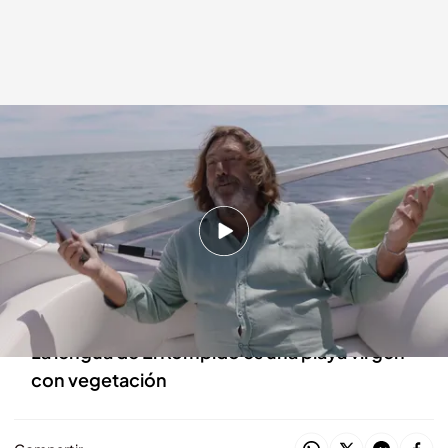
Pepe 'El Marismeño' nos enseña la costa de Huelva.
cuatro.com
02 AGO 2023 - 23:20h.
Todas las guías de viaje de 'Viajeros Cuatro'
Pepe el marismeño nació en Huelva, pero se
crió en Punta Umbría
La lengua de El Rompido es una playa virgen
con vegetación