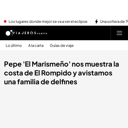
Los lugares donde mejor se va a ver el eclipse
Una soltera de '
Lo último
A la carta
Guías de viaje
Pepe 'El Marismeño' nos muestra la
costa de El Rompido y avistamos
una familia de delfines