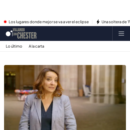
Los lugares donde mejor se va a ver el eclipse
Una soltera de '
Lo último
A la carta