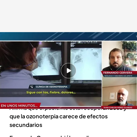
La ozonoterapia, a debate.
Todo es mentira
25 AGO 2021 - 16:51h.
'Todo es mentira' habla con el doctor que está
aplicando la ozonoterapia en un paciente con
covid
Afirma que el paciente está recuperándose y
que la ozonoterpia carece de efectos
secundarios