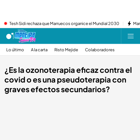
Tesh Sidi rechaza que Marruecos organice el Mundial 2030
Mar
Lo último
A la carta
Risto Mejide
Colaboradores
¿Es la ozonoterapia eficaz contra el
covid o es una pseudoterapia con
graves efectos secundarios?