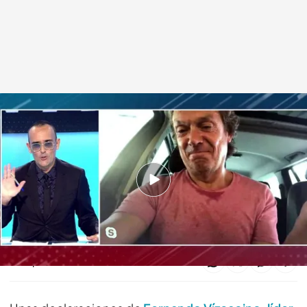
Manuel Jesús Rodríguez, médico negacionista
Todo es mentira
14 SEP 2020 - 17:20h.
Manuel estalla ante la broma de Castelo: “Sí,
soy veterinario, como tu p*** madre”
Compartir