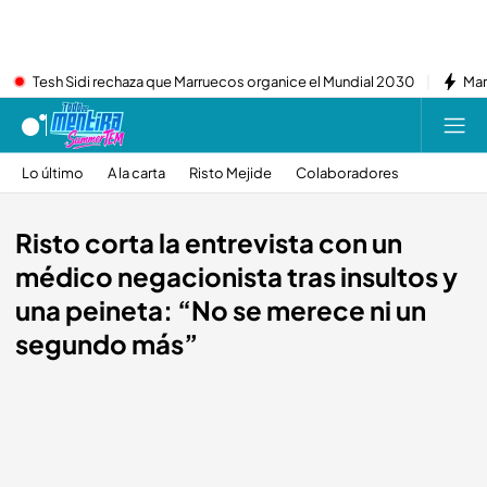
Tesh Sidi rechaza que Marruecos organice el Mundial 2030
Mar
Lo último
A la carta
Risto Mejide
Colaboradores
Risto corta la entrevista con un
médico negacionista tras insultos y
una peineta: “No se merece ni un
segundo más”