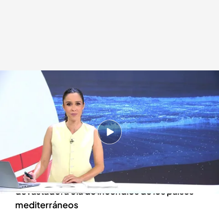
Las noticias, de la mano de Alba Lago
.
Noticias Cuatro
Redacción digital Noticias Cuatro
04 SEP 2025 - 17:39h.
Actualizado a las 17:39h.
Tragedia en Lisboa, al estrellarse el elevador de
Gloria
El cambio climático está detrás de la
devastadora ola de incendios de los países
mediterráneos