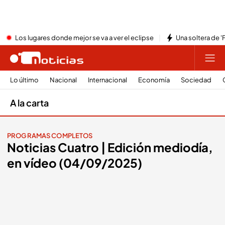
Los lugares donde mejor se va a ver el eclipse
Una soltera de '
Lo último
Nacional
Internacional
Economía
Sociedad
A la carta
PROGRAMAS COMPLETOS
Noticias Cuatro | Edición mediodía,
en vídeo (04/09/2025)