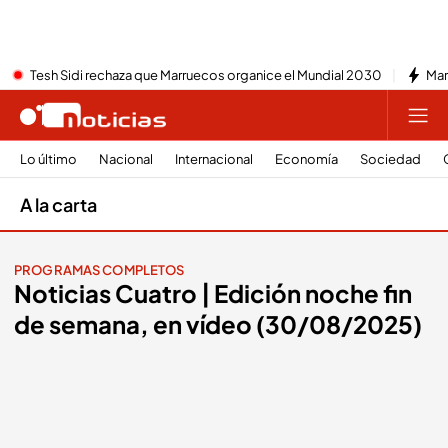
Tesh Sidi rechaza que Marruecos organice el Mundial 2030
Mar
Lo último
Nacional
Internacional
Economía
Sociedad
A la carta
PROGRAMAS COMPLETOS
Noticias Cuatro | Edición noche fin
de semana, en vídeo (30/08/2025)