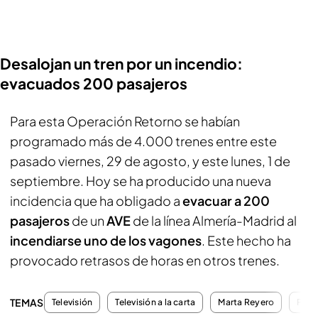
Desalojan un tren por un incendio:
evacuados 200 pasajeros
Para esta Operación Retorno se habían
programado más de 4.000 trenes entre este
pasado viernes, 29 de agosto, y este lunes, 1 de
septiembre. Hoy se ha producido una nueva
incidencia que ha obligado a
evacuar a 200
pasajeros
de un
AVE
de la línea Almería-Madrid al
incendiarse uno de los
vagones
. Este hecho ha
provocado retrasos de horas en otros trenes.
TEMAS
Televisión
Televisión a la carta
Marta Reyero
Prog