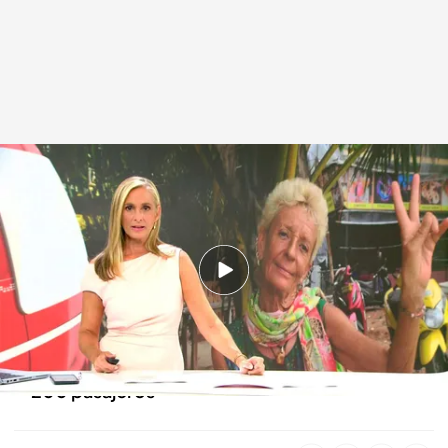
Las noticias, de la mano de Marta Reyero
.
Noticias Cuatro
Redacción digital Noticias Cuatro
31 AGO 2025 - 09:56h.
Regreso a casa tras las vacaciones: se acabó lo
que se daba
Desalojan un tren por un incendio: evacuados
200 pasajeros