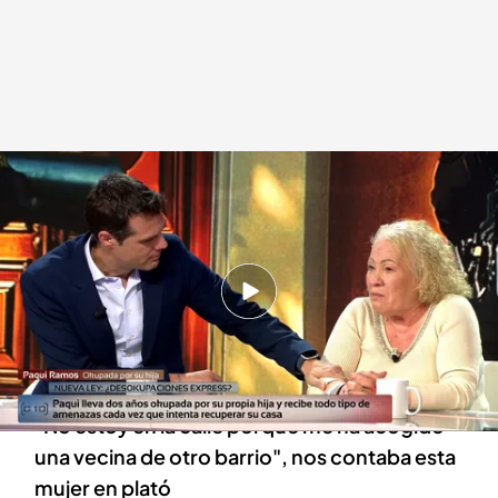
Las palabras de Paqui Ramos en plató.
Código 10
27 NOV 2024 - 03:19h.
Paqui Ramos lleva dos años okupada por su
propia hija y recibe todo tipo de amenazas
cuando intenta recuperar su casa
"No estoy en la calle porque me ha acogido
una vecina de otro barrio", nos contaba esta
mujer en plató