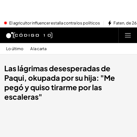
El agricultor influencer estalla contra los políticos
Faten, de 26
Lo último
A la carta
Las lágrimas desesperadas de
Paqui, okupada por su hija: "Me
pegó y quiso tirarme por las
escaleras"