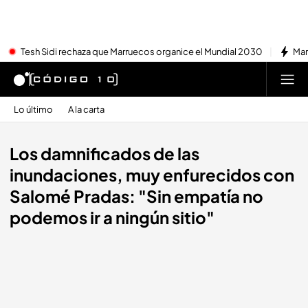
Tesh Sidi rechaza que Marruecos organice el Mundial 2030
Mar
Lo último
A la carta
Los damnificados de las
inundaciones, muy enfurecidos con
Salomé Pradas: "Sin empatía no
podemos ir a ningún sitio"