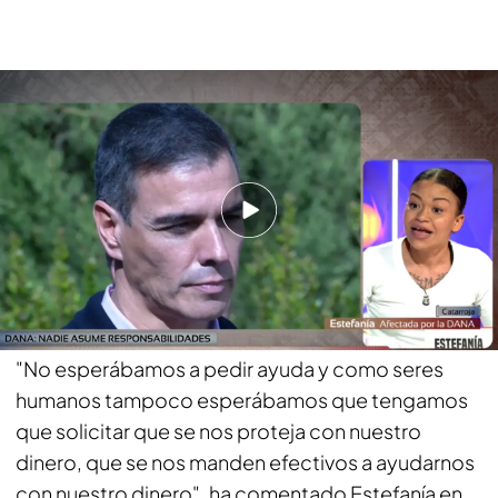
La indignación de una afectada por la DANA en el plató de 'Código 10': "La
gente no estaba pidiendo ayuda, la necesitaba"
Después de ver las imágenes en las que Sánchez
respondía por la catástrofe, una de las afectadas
ha comenzado a pronunciar un discurso en contra
del presidente del Gobierno. Estefanía se ha
puesto muy seria y le ha lanzado
un contundente
y prolongado mensaje a Pedro Sánchez.
"No esperábamos a pedir ayuda y como seres
humanos tampoco esperábamos que tengamos
que solicitar que se nos proteja con nuestro
dinero, que se nos manden efectivos a ayudarnos
con nuestro dinero", ha comentado Estefanía en