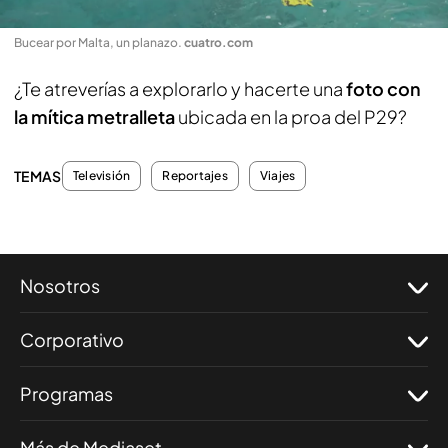
Bucear por Malta, un planazo
.
cuatro.com
¿Te atreverías a explorarlo y hacerte una
foto con
la mítica metralleta
ubicada en la proa del P29?
TEMAS
Televisión
Reportajes
Viajes
Nosotros
Corporativo
Programas
Más de Mediaset