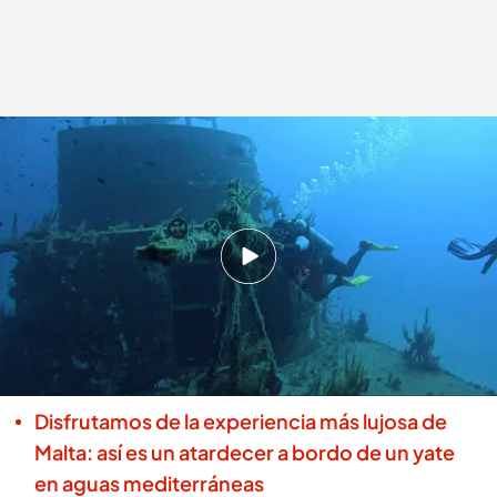
Buceo en Malta
.
VIAJEROS CUATRO
Viajeros Cuatro
Sandra Donda Merino
18 JUL 2024 - 01:15h.
Nos sumergimos en las aguas más cristalinas
de St. Paul’s Bay, en Malta
Descubre cómo es bucear y explorar de cerca
barcos hundidos en Malta
Disfrutamos de la experiencia más lujosa de
Malta: así es un atardecer a bordo de un yate
en aguas mediterráneas