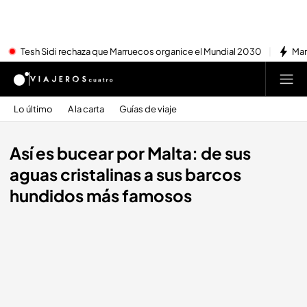
Tesh Sidi rechaza que Marruecos organice el Mundial 2030
Mar
Lo último
A la carta
Guías de viaje
Así es bucear por Malta: de sus
aguas cristalinas a sus barcos
hundidos más famosos