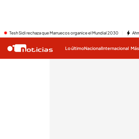
Tesh Sidi rechaza que Marruecos organice el Mundial 2030
Ahm
Lo último
Nacional
Internacional
Má