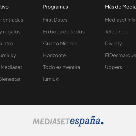
tivo
Programas
Más de Medi
 entradas
First Dates
Mediaset Infi
y regalos
En boca de todos
Telecinco
Cuatro
Cuarto Milenio
Divinity
Iumiuky
Horizonte
ElDesmarqu
 Mediaset
Todo es mentira
Uppers
Bienestar
Iumiuki