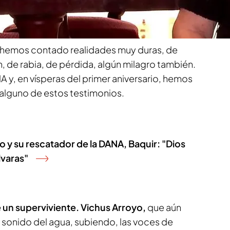
s hay historias humanas que Noticias Cuatro no
mano de Manu Reyes.
s hemos contado realidades muy duras, de
, de rabia, de pérdida, algún milagro también.
A y, en vísperas del primer aniversario, hemos
 alguno de estos testimonios.
o y su rescatador de la DANA, Baquir: "Dios
lvaras"
 un superviviente. Vichus Arroyo,
que aún
 sonido del agua, subiendo, las voces de