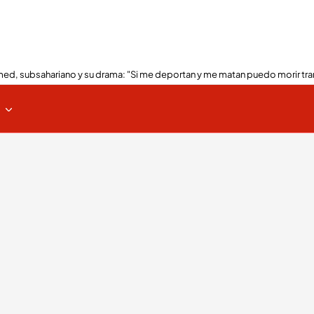
ed, subsahariano y su drama: "Si me deportan y me matan puedo morir tra
s