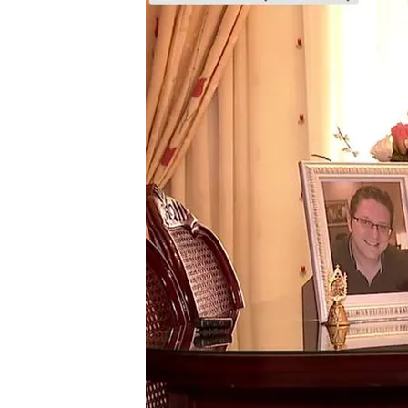
Redacción digital Noticias Cuatro
28 OCT 2025 - 16:58h.
Durante todo este año 
sufrimiento, de superac
también.
Las secuelas de la DANA 
encantaba la bañera, aho
Compartir
229 vidas, 141.000 coches
DANA. 1,8 millones de pe
viviendas afectadas, 380