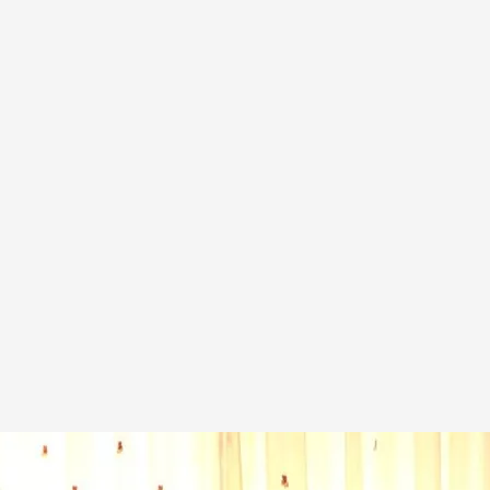
que derrumbó su vida
.
Imagen: Alfredo Giménez / Jose Feliciano / J.Polo