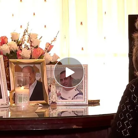
les hemos contado realidades muy duras, de
ión, de rabia, de pérdida, algún milagro
en los niños: "Antes saltaba charcos, le
ra si llueve no sale"
 y 2.147 viviendas inhabitables destrozó la
rsonas residen en zonas afectadas.
50.000
 puentes y 800 km de carreteras dañados. Son