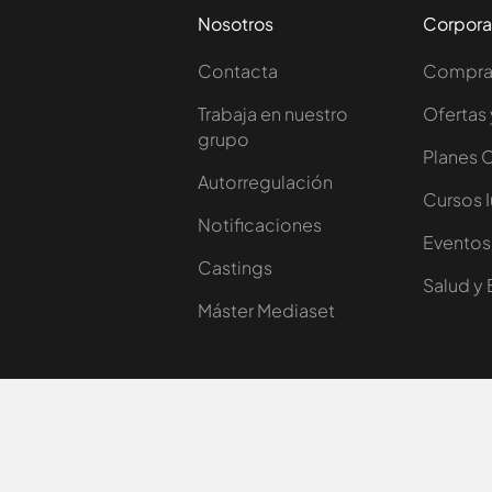
Nosotros
Corpora
Contacta
Comprar
Trabaja en nuestro
Ofertas 
grupo
Planes 
Autorregulación
Cursos 
Notificaciones
Eventos
Castings
Salud y 
Máster Mediaset