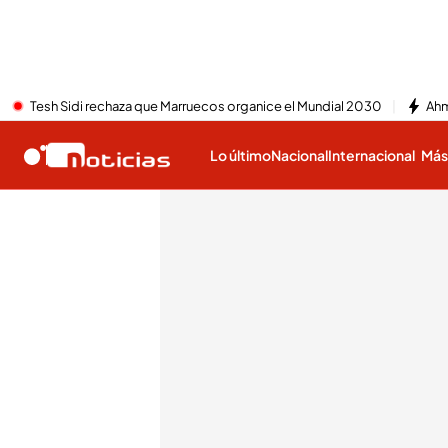
Tesh Sidi rechaza que Marruecos organice el Mundial 2030
Ahm
Lo último
Nacional
Internacional
Má