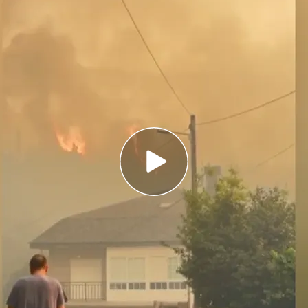
e vivieron un auténtico infierno viendo cómo
egundos
 incendio más devastador de los últimos 60
tar en una colilla
pación por los
incendios
. Algunos de ellos han
úcleos de viviendas. Después de controlar
los
s, se sigue trabajando en
As Pontes,
en
En este ultimo lugar, el fuego ha castigado las