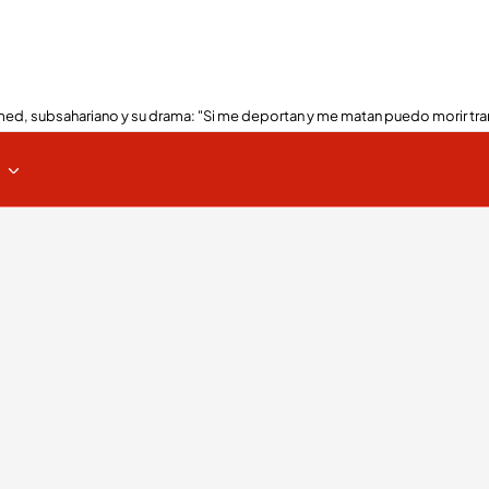
ed, subsahariano y su drama: "Si me deportan y me matan puedo morir tra
s