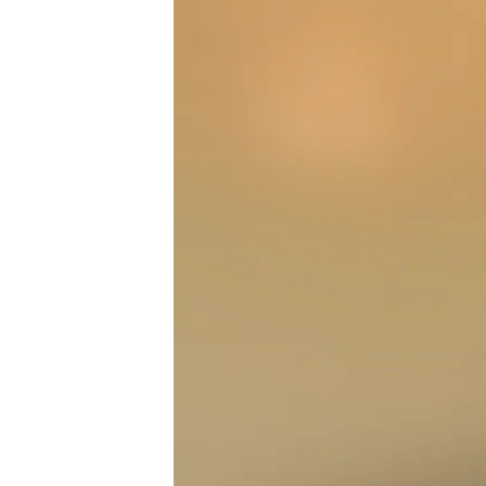
Redacción digital Noticias Cuatro
07 AGO 2025 - 16:39h.
Los vecinos cuentan qu
las llamas crecían en s
Francia lucha contra el
años: el origen podría es
Compartir
En
Galicia
sigue la preocu
amenazado esta noche a n
de Ponteceso
y Vilardevó
Fonsagrada y en As Neves. 