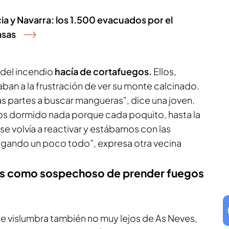
cia y Navarra: los 1.500 evacuados por el
asas
a del incendio
hacía de cortafuegos.
Ellos,
aban a la frustración de ver su monte calcinado.
s partes a buscar mangueras", dice una joven.
os dormido nada porque cada poquito, hasta la
se volvía a reactivar y estábamos con las
gando un poco todo”, expresa otra vecina
ños como sospechoso de prender fuegos
 vislumbra también no muy lejos de As Neves,