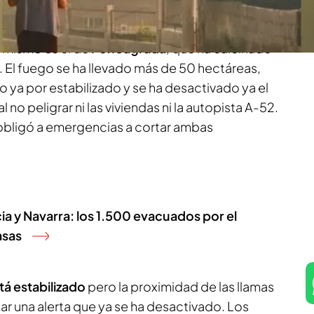
ecinos,
según informa Antía Araujo.
 mismo es el de
FonSagrada
, que ha calcinado
 El fuego se ha llevado más de 50 hectáreas,
o ya por estabilizado y se ha desactivado ya el
 no peligrar ni las viviendas ni la autopista A-52.
s obligó a emergencias a cortar ambas
cia y Navarra: los 1.500 evacuados por el
asas
tá estabilizado
pero la proximidad de las llamas
tar una alerta que ya se ha desactivado. Los