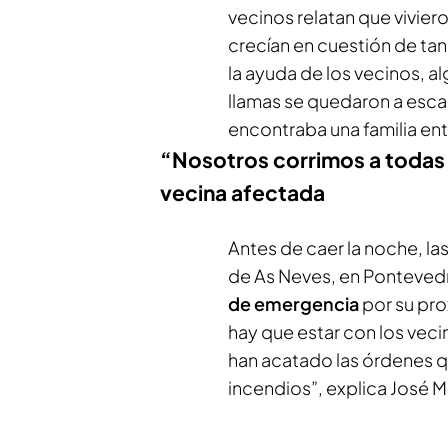
vecinos relatan que vivier
crecían en cuestión de tan 
la ayuda de los vecinos, a
llamas se quedaron a escas
encontraba una familia en
“Nosotros corrimos a todas 
vecina afectada
Antes de caer la noche, l
de As Neves, en Pontevedra
de emergencia
por su pr
hay que estar con los veci
han acatado las órdenes q
incendios”, explica José M