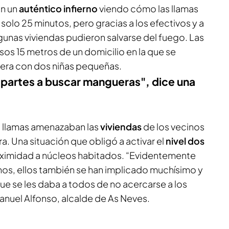
on un
auténtico infierno
viendo cómo las llamas
solo 25 minutos, pero gracias a los efectivos y a
lgunas viviendas pudieron salvarse del fuego. Las
os 15 metros de un domicilio en la que se
tera con dos niñas pequeñas.
partes a buscar mangueras", dice una
as llamas amenazaban las
viviendas
de los vecinos
. Una situación que obligó a activar el
nivel dos
oximidad a núcleos habitados. “Evidentemente
nos, ellos también se han implicado muchísimo y
ue se les daba a todos de no acercarse a los
anuel Alfonso, alcalde de As Neves.