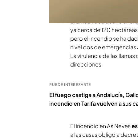
propiedades de algunos v
El
único foco activo
ahora
ya cerca de 120 hectáreas.
pero el incendio se ha dad
nivel dos de emergencias al
La virulencia de las llama
direcciones.
PUEDE INTERESARTE
El fuego castiga a Andalucía, Gali
incendio en Tarifa vuelven a sus c
El incendio en As Neves
es
a las casas obligó a decre