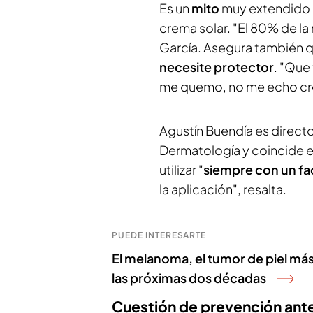
Es un
mito
muy extendido 
crema solar. "El 80% de la 
García. Asegura también q
necesite protector
. "Que
me quemo, no me echo crem
Agustín Buendía es directo
Dermatología y coincide e
utilizar "
siempre con un fac
la aplicación", resalta.
PUEDE INTERESARTE
El melanoma, el tumor de piel má
las próximas dos décadas
Cuestión de prevención ant