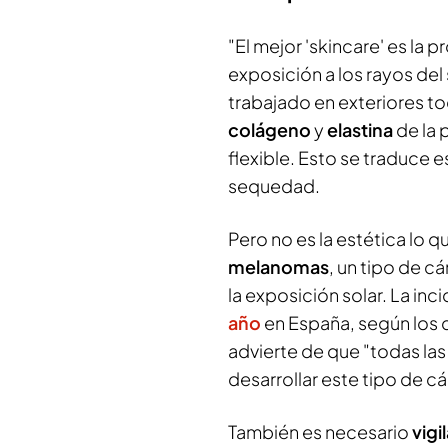
"El mejor 'skincare' es la 
exposición a los rayos del 
trabajado en exteriores to
colágeno
y
elastina
de la 
flexible. Esto se traduce 
sequedad.
Pero no es la estética lo 
melanomas
, un tipo de c
la exposición solar. La in
año
en España, según los 
advierte de que "todas las
desarrollar este tipo de c
También es necesario
vigi