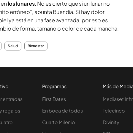
 en
los lunares
. No es cierto que si un lunar no
ito erróneo", apunta Buendía. Si hay dolor
piel ya está en una fase avanzada, por eso es
cambio de forma, tamaño o color de cada mancha.
Salud
Bienestar
tivo
Programas
Más de Medi
 entradas
First Dates
Mediaset Infi
y regalos
En boca de todos
Telecinco
Cuatro
Cuarto Milenio
Divinity