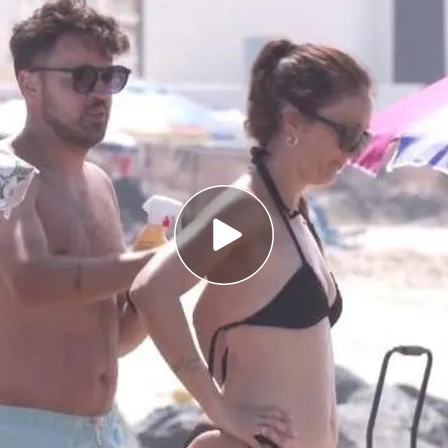
mitos relacionados con la crema solar y las
orma de actuar en función del sexo: revisar el
tectar melanomas
iones para muchos y un sol que brilla. Es casi
cándose a alguna
playa o piscina
durante estos
oco y pasar un buen rato. Estos lugares están
 la
radiación ultravioleta
, que es altísima en esta