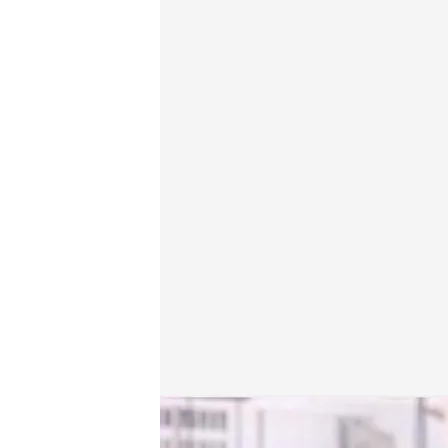
El sol produce melanomas, un tipo de cáncer
.
IMAG