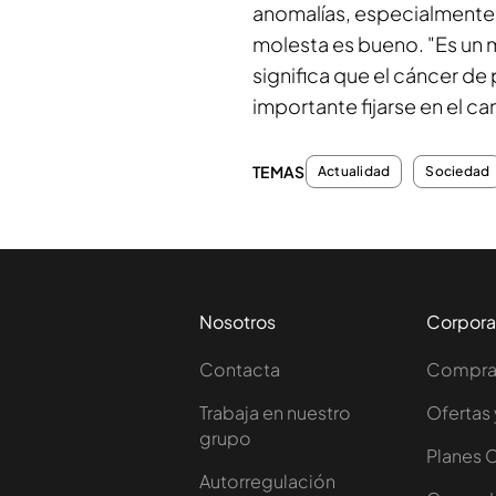
anomalías, especialmente
molesta es bueno. "Es un m
significa que el cáncer de 
importante fijarse en el 
TEMAS
Actualidad
Sociedad
Nosotros
Corpora
Contacta
Comprar
Trabaja en nuestro
Ofertas 
grupo
Planes 
Autorregulación