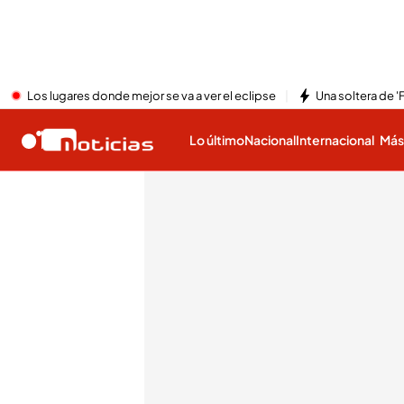
Los lugares donde mejor se va a ver el eclipse
Una soltera de '
Lo último
Nacional
Internacional
Má