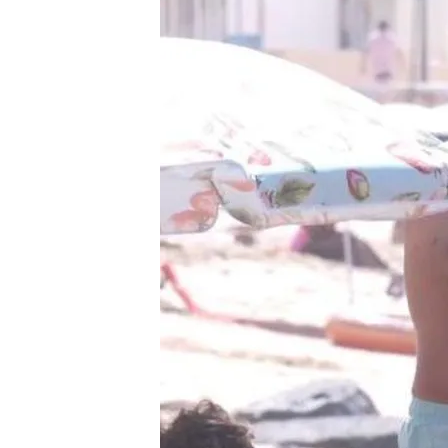
Redacción digital Noticias Cuatro
04 AGO 2025 - 20:15h.
Los expertos desmontan 
pieles morenas
El cáncer de piel y su f
cuerpo, clave para de
Compartir
Ola de calor, mes de vacac
imposible no acabar acer
días para refrescarse un p
libres de calor, pero no de