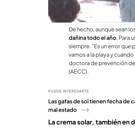
época del año.
Silvia Asia
cuáles son los
consejos de
De hecho, aunque sean lo
dañina todo el año
. Para 
siempre. "Es un error qu
vamos a la playa y cuando 
doctora de prevención de 
(AECC).
PUEDE INTERESARTE
Las gafas de sol tienen fecha de c
mal estado
La crema solar, también en d