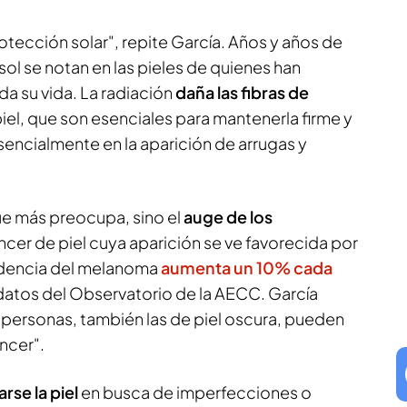
protección solar", repite García. Años y años de
sol se notan en las pieles de quienes han
da su vida. La radiación
daña las fibras de
piel, que son esenciales para mantenerla firme y
esencialmente en la aparición de arrugas y
que más preocupa, sino el
auge de los
áncer de piel cuya aparición se ve favorecida por
cidencia del melanoma
aumenta un 10% cada
datos del Observatorio de la AECC. García
 personas, también las de piel oscura, pueden
áncer".
larse la piel
en busca de imperfecciones o