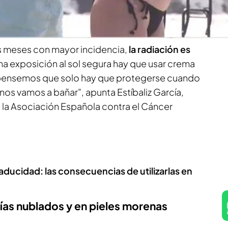
in y Patricia Vázquez informan en el vídeo
de
 los expertos
para protegerse.
s meses con mayor incidencia,
la radiación es
una exposición al sol segura hay que usar crema
e pensemos que solo hay que protegerse cuando
nos vamos a bañar", apunta Estíbaliz García,
la Asociación Española contra el Cáncer
aducidad: las consecuencias de utilizarlas en
ías nublados y en pieles morenas