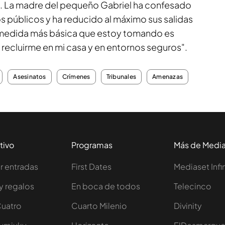
do. La madre del pequeño Gabriel ha confesado
s públicos y ha reducido al máximo sus salidas
medida más básica que estoy tomando es
 recluirme en mi casa y en entornos seguros".
Asesinatos
Crímenes
Tribunales
Amenazas
tivo
Programas
Más de Medi
 entradas
First Dates
Mediaset Infi
y regalos
En boca de todos
Telecinco
Cuatro
Cuarto Milenio
Divinity