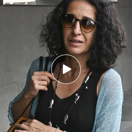
 Press
uncia el pasado 31 de diciembre tras recibir
s ocultos
a entregar al hijo de Juana Rivas a su padre el
 enfrentadas
 de Gabriel, teme lo que podría hacerle
Ana Julia
 hizo lo que me hizo sin supuestamente tenerme
tiene más manía y que se supone que no tiene
queda el miedo por dentro. Habrá que
d o no, de si puede contratar a terceros y