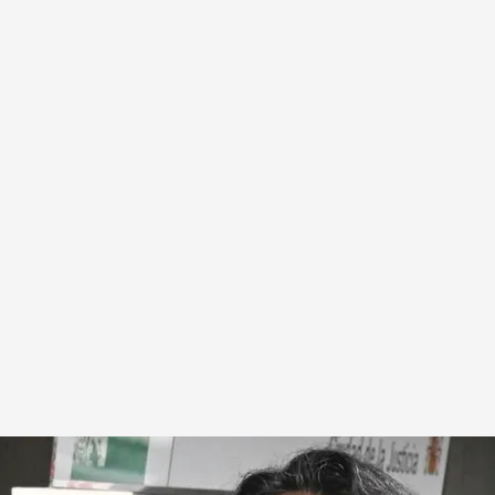
ia
.
Cuatro.com