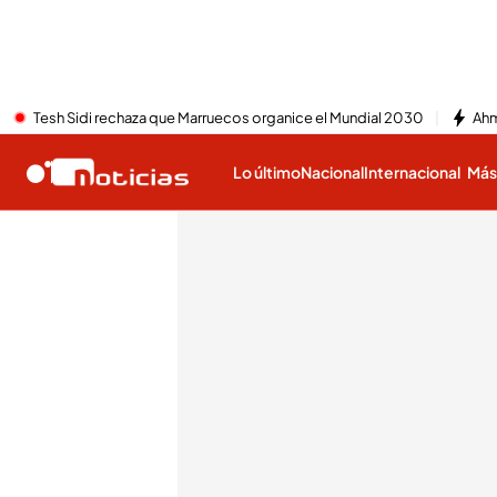
Tesh Sidi rechaza que Marruecos organice el Mundial 2030
Ahm
Lo último
Nacional
Internacional
Má