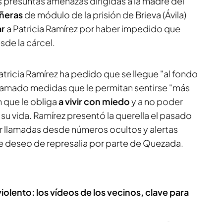
s presuntas amenazas dirigidas a la madre del
ñeras
de módulo de la prisión de Brieva (Ávila)
ar
a Patricia Ramírez por haber impedido que
de la cárcel.
 Patricia Ramírez ha pedido que se llegue "al fondo
clamado medidas que le permitan sentirse "más
n que le obliga
a vivir con miedo
y a no poder
u vida. Ramírez presentó la querella el pasado
ir llamadas desde números ocultos y alertas
le deseo de represalia por parte de Quezada.
iolento: los vídeos de los vecinos, clave para