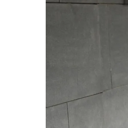
Redacción digital Noticias Cuatro
Europa
23 JUL 2025 - 17:41h.
Ramírez presentó la den
llamadas desde número
Fijan las condiciones par
viernes: las versiones,
Compartir
Patricia Ramírez
, la madre
desde la cárcel: “Si ya me
manía, pues ahora que me 
nada que perder, a mí me 
demostrar si esto es verda