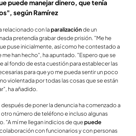
que puede manejar dinero, que tenía
os", según Ramírez
ía relacionado con la
paralización
de un
nada pretendía grabar desde prisión. "Me he
que puse inicialmente, así como he contestado a
e me han hecho", ha apuntado. "Espero que se
ue al fondo de esta cuestión para establecer las
ecesarias para que yo me pueda sentir un poco
no violentada por todas las cosas que se están
r", ha añadido.
 después de poner la denuncia ha comenzado a
 otro número de teléfono e incluso algunas
. "A mí me llegan indicios de que
puede
a colaboración con funcionarios y con personas