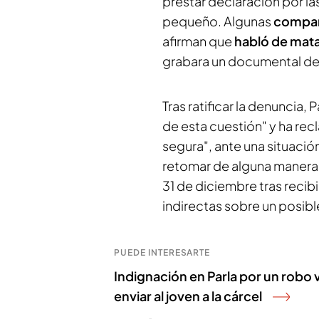
prestar declaración por la
pequeño. Algunas
compa
afirman que
habló de mat
grabara un documental des
Tras ratificar la denuncia,
de esta cuestión" y ha re
segura", ante una situació
retomar de alguna manera s
31 de diciembre tras recib
indirectas sobre un posib
PUEDE INTERESARTE
Indignación en Parla por un robo v
enviar al joven a la cárcel