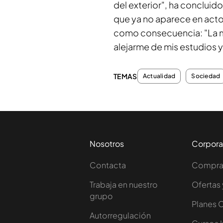
del exterior", ha conclui
que ya no aparece en acto
como consecuencia: "La 
alejarme de mis estudios y
TEMAS
Actualidad
Sociedad
Nosotros
Corpora
Contacta
Comprar
Trabaja en nuestro
Ofertas 
grupo
Planes 
Autorregulación