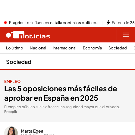
El agricultor influencer estalla contra los políticos
Faten, de 26
Lo último
Nacional
Internacional
Economía
Sociedad
Sociedad
EMPLEO
Las 5 oposiciones más fáciles de
aprobar en España en 2025
El empleo público suele ofrecer una seguridad mayor que el privado
.
Freepik
Marta Egea