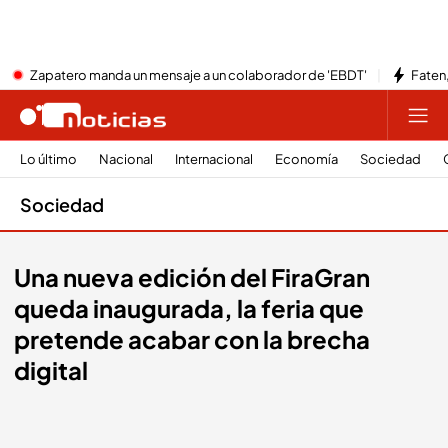
Zapatero manda un mensaje a un colaborador de 'EBDT'
Faten,
Lo último
Nacional
Internacional
Economía
Sociedad
Sociedad
Una nueva edición del FiraGran
queda inaugurada, la feria que
pretende acabar con la brecha
digital