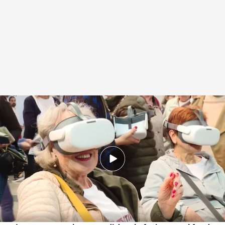
El FiraGran celebra su 26ª edición el L'Hospitalet, en Barcelona
.
IMAGEN:
Pablo Gil
Redacción digital Noticias Cuatro
08 MAY 2025 - 20:51h.
La 26ª edición del FiraGran, el ‘Salón de la
Gente Mayor de Catalunya’, se ha celebrado
en Hospitalet de Llobregat