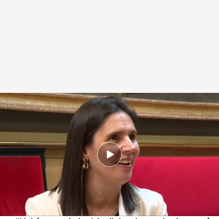
Clara, la primera letrada ciega en las Cortes de España
.
Imagen: Adrián
Alonso/ Raquel Vázquez
Redacción digital Noticias Cuatro
18 ABR 2025 - 17:35h.
Clara nació con una enfermedad progresiva
incurable que le reducía casi en su totalidad el
campo de visión