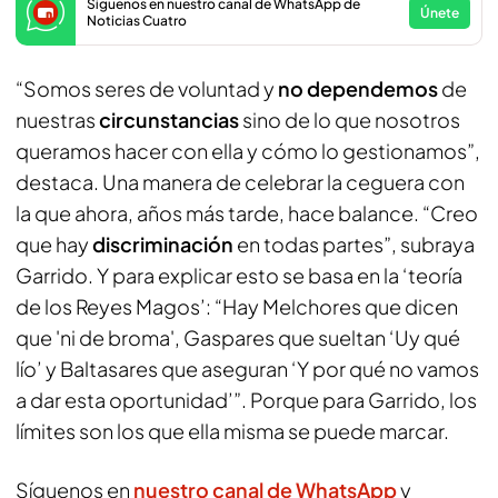
Síguenos en nuestro canal de WhatsApp de
Únete
Noticias Cuatro
“Somos seres de voluntad y
no dependemos
de
nuestras
circunstancias
sino de lo que nosotros
queramos hacer con ella y cómo lo gestionamos”,
destaca. Una manera de celebrar la ceguera con
la que ahora, años más tarde, hace balance. “Creo
que hay
discriminación
en todas partes”, subraya
Garrido. Y para explicar esto se basa en la ‘teoría
de los Reyes Magos’: “Hay Melchores que dicen
que 'ni de broma', Gaspares que sueltan ‘Uy qué
lío’ y Baltasares que aseguran ‘Y por qué no vamos
a dar esta oportunidad’”. Porque para Garrido, los
límites son los que ella misma se puede marcar.
Síguenos en
nuestro canal de WhatsApp
y