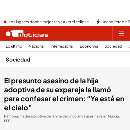
Los lugares donde mejor se va a ver el eclipse
Una soltera de '
Lo último
Nacional
Internacional
Economía
Sociedad
Sociedad
El presunto asesino de la hija
adoptiva de su expareja la llamó
para confesar el crimen: “Ya está en
el cielo”
Ramona, madre adoptiva de la niña de cinco años asesinada en Murcia
.
EFE