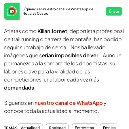
Síguenos en nuestro canal de WhatsApp de
Únete
Noticias Cuatro
Atletas como
Kílian Jornet
, deportista profesional
de trail running o carrera de montaña, han podido
seguir su trabajo de cerca: “Nos ha llevado
imágenes que s
erían imposibles de ver
”. Aunque
permanezca a la sombra de los deportistas, su
labor es clave para la viralidad de las
competiciones, una labor cada vez más
demandada
.
Síguenos en
nuestro canal de WhatsApp
y
conoce toda la actualidad al momento.
TEMAS
Actualidad
Sociedad
Entrevistas
Empleo
Ej