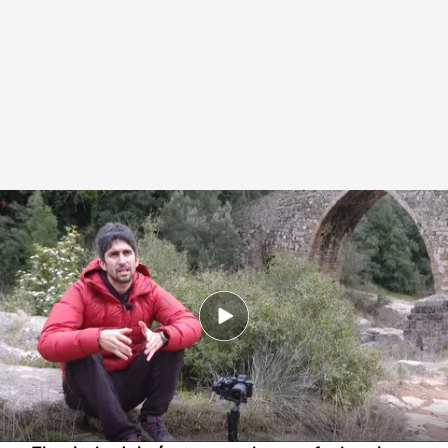
El trabajo de Biel Ràfols, cámara running profesional
.
IMAGEN: Ricardo
Geraldes
Redacción digital Noticias Cuatro
28 MAR 2025 - 20:19h.
Biel Ràfols se encarga de grabar las
competiciones de los atletas de montaña
como Kílian Jornet desde cerca