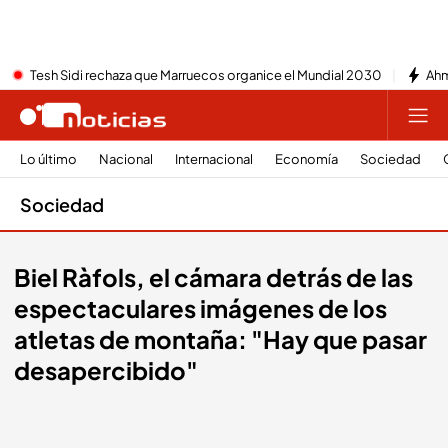
Tesh Sidi rechaza que Marruecos organice el Mundial 2030
Ahm
Lo último
Nacional
Internacional
Economía
Sociedad
Sociedad
Biel Ràfols, el cámara detrás de las
espectaculares imágenes de los
atletas de montaña: "Hay que pasar
desapercibido"