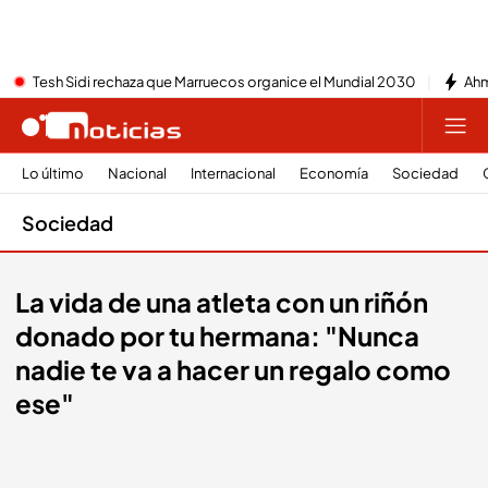
Tesh Sidi rechaza que Marruecos organice el Mundial 2030
Ahm
Lo último
Nacional
Internacional
Economía
Sociedad
Sociedad
La vida de una atleta con un riñón
donado por tu hermana: "Nunca
nadie te va a hacer un regalo como
ese"