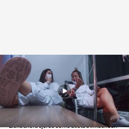
La historia de Elena Román y su hermana
.
IMAGEN: Daniel de Miguel
Redacción digital Noticias Cuatro
27 FEB 2025 - 18:10h.
A sus 32 años Elena tuvo que someterse a un
trasplante de riñón en el que su hermana fue la
donante
Elena ahora ejerce como atleta e influencer: