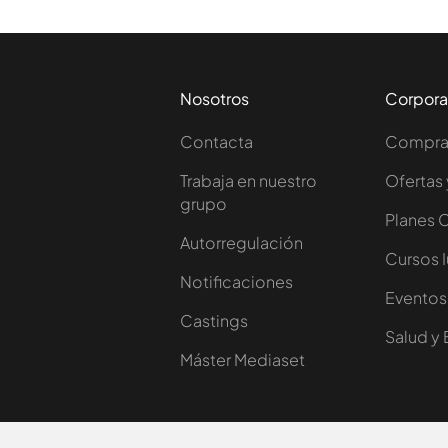
Nosotros
Corpora
Contacta
Comprar
Trabaja en nuestro
Ofertas 
grupo
Planes 
Autorregulación
Cursos 
Notificaciones
Eventos
Castings
Salud y 
Máster Mediaset