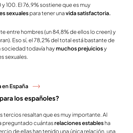
 y 100. El 76,9% sostiene que es muy
nes sexuales
para tener una
vida satisfactoria.
te entre hombres (un 84,8% de ellos lo creen) y
an). Eso sí, el 78,2% del total está bastante de
a sociedad todavía hay
muchos prejuicios
y
es sexuales.
a en España
 para los españoles?
os tercios resaltan que es muy importante. Al
 ha preguntado cuántas
relaciones estables
ha
rcio de ellas han tenido una única relación, una