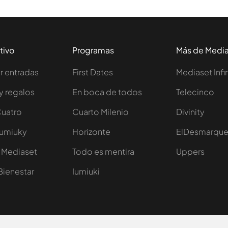
tivo
Programas
Más de Medi
 entradas
First Dates
Mediaset Infi
y regalos
En boca de todos
Telecinco
Cuatro
Cuarto Milenio
Divinity
Iumiuky
Horizonte
ElDesmarqu
 Mediaset
Todo es mentira
Uppers
Bienestar
Iumiuki