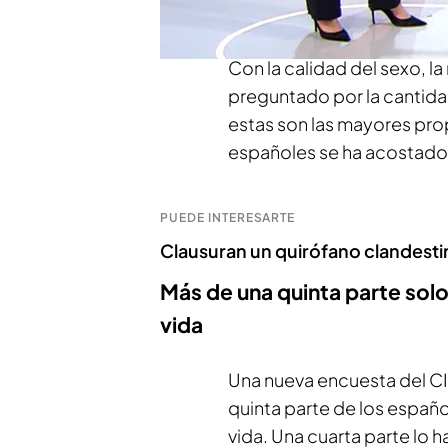
cambiar
de
preferencia s
Con la calidad del sexo, l
preguntado por la cantida
estas son las mayores pro
españoles se ha acostad
PUEDE INTERESARTE
Clausuran un quirófano clandesti
Más de una quinta parte sol
vida
Una nueva encuesta del CIS
quinta parte de los españ
vida. Una cuarta parte lo 