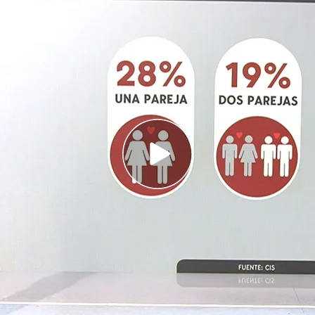
 de los españoles solo se ha acostado con una
dos dice que se puede cambiar de preferencia
da
nas abiertas a tener más de una opción sexual
s españoles sobre su
vida sexual
y la mayoría, un
stá. Cada vez hay más personas abiertas a tener
 El 63% de los encuestados dice que se puede