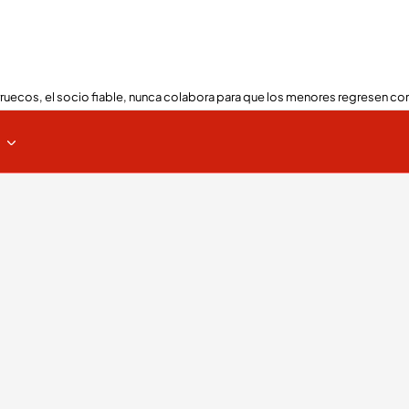
ruecos, el socio fiable, nunca colabora para que los menores regresen con
s