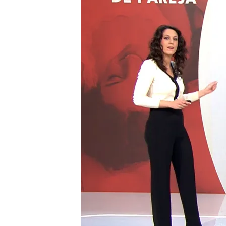
26 FEB 2025 - 20:51h.
Más de una quinta parte
persona en su vida
El 63% de los encuesta
sexual a lo largo de la vi
Cada vez hay más perso
Compartir
El CIS ha preguntado a lo
73%, responde que sí lo e
más de una opción sexual.