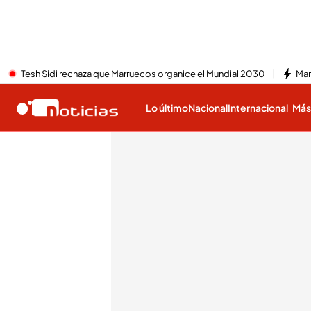
Tesh Sidi rechaza que Marruecos organice el Mundial 2030
Mar
Lo último
Nacional
Internacional
Má