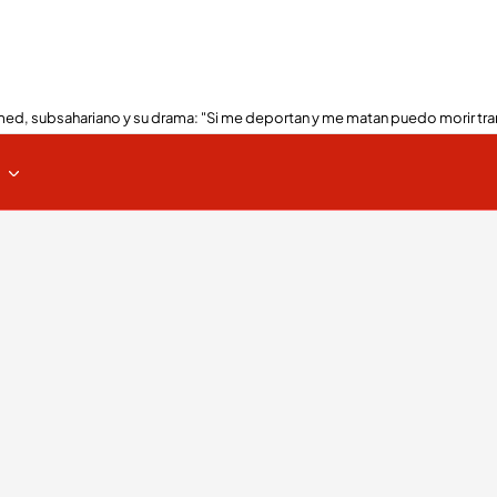
ed, subsahariano y su drama: "Si me deportan y me matan puedo morir tra
s