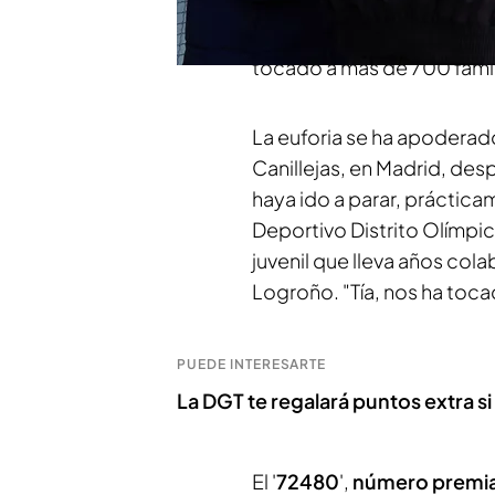
embargo, han llegado
par
de baloncesto de
San Bla
tocado a más de 700 famil
La euforia se ha apoderad
Canillejas, en Madrid, des
haya ido a parar, práctic
Deportivo Distrito Olímpi
juvenil que lleva años col
Logroño. "Tía, nos ha toc
PUEDE INTERESARTE
La DGT te regalará puntos extra s
El '
72480
',
número premi