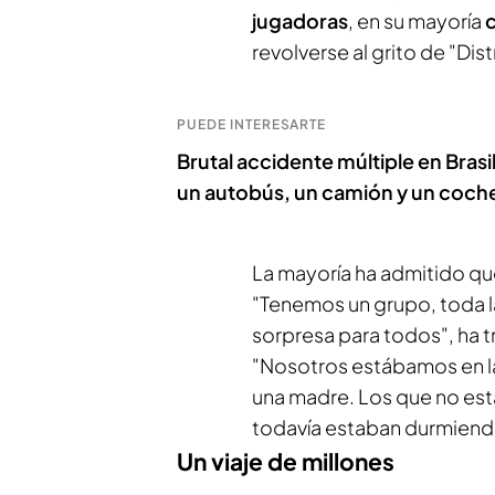
jugadoras
, en su mayoría
c
revolverse al grito de "Dist
PUEDE INTERESARTE
Brutal accidente múltiple en Bras
un autobús, un camión y un coch
La mayoría ha admitido que
"Tenemos un grupo, toda l
sorpresa para todos", ha t
"Nosotros estábamos en la
una madre. Los que no es
todavía estaban durmiend
Un viaje de millones