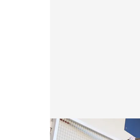
El Gordo cae en un club de baloncesto de Madrid
.
N
Redacción digital Noticias Cuatro