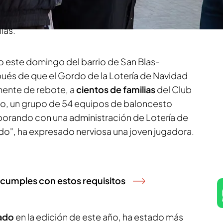
ticipaciones
también hasta un modesto equipo
s,
en
Madrid
, el
Club Distrito Olímpico.
Ha
ias.
o este domingo del barrio de San Blas-
pués de que el Gordo de la Lotería de Navidad
amente de rebote, a
cientos de familias
del Club
co, un grupo de 54 equipos de baloncesto
aborando con una administración de Lotería de
ado", ha expresado nerviosa una joven jugadora.
i cumples con estos requisitos
ado
en la edición de este año, ha estado más