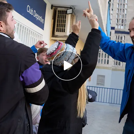
Navidad, ha caído íntegramente en Logroño,
inistración el Muro del Carmen, 4, en La Rioja
 Club de Baloncesto Distrito Olímpico de
adas con papeletas del Gordo
Navidad 2024: Gordo, pedrea, terminaciones y
rdinario de la Lotería de Navidad
ha caído en
 que lo hace, pero la primera que es íntegro. Sin