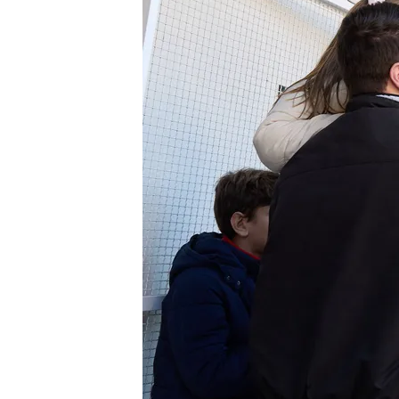
22 DIC 2024 - 14:39h.
El 72480, el Gordo de 
concretamente en la adm
Más de 700 familias del
Madrid han sido agraci
Comprobar Lotería de 
todos los premios
Compartir
El
Gordo del Sorteo Extrao
Logroño
. Es la cuarta vez