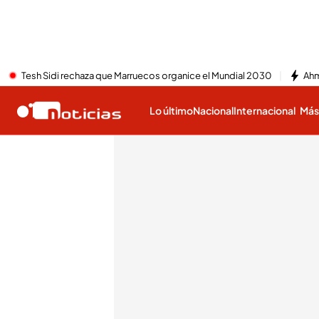
Tesh Sidi rechaza que Marruecos organice el Mundial 2030
Ahm
Lo último
Nacional
Internacional
Má