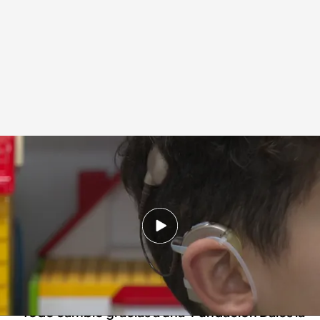
Así cambió la vida de las personas sordas en España
Redacción digital Noticias Cuatro
03 DIC 2024 - 19:47h.
"El problema era que no me enteraba de nada
porque no había accesibilidad en la televisión",
dice Loli Bermejo
Todo cambió gracias a una 'Fundación Dales la