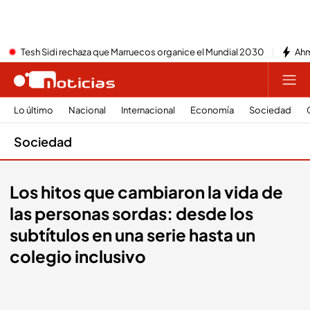
Tesh Sidi rechaza que Marruecos organice el Mundial 2030
Ahm
Lo último
Nacional
Internacional
Economía
Sociedad
Sociedad
Los hitos que cambiaron la vida de
las personas sordas: desde los
subtítulos en una serie hasta un
colegio inclusivo