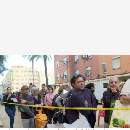
Paiporta reparte paella caliente a sus vecinos afectados por la terrible
DANA de Valencia
.
NOTICIAS CUATRO
Redacción digital Noticias Cuatro
01 DIC 2024 - 14:43h.
La localidad de Paiporta reparte paella caliente
a sus vecinos afectados por la terrible DANA de
Valencia