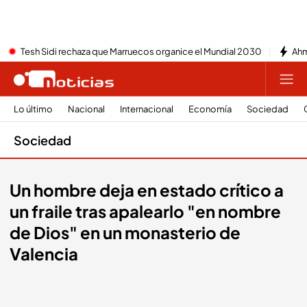
Tesh Sidi rechaza que Marruecos organice el Mundial 2030
Ahm
Lo último
Nacional
Internacional
Economía
Sociedad
Sociedad
Un hombre deja en estado crítico a
un fraile tras apalearlo "en nombre
de Dios" en un monasterio de
Valencia