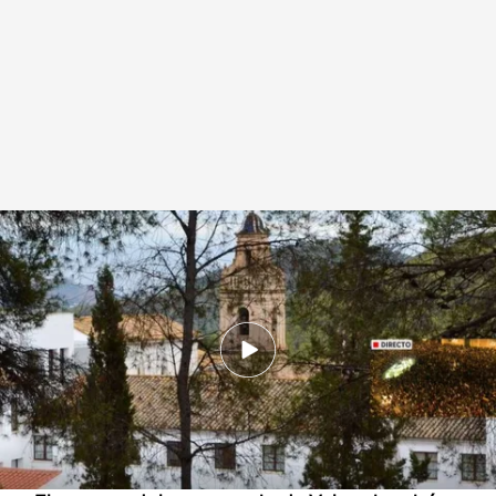
Un fraile, en estado crítico tras ser apaleado "en nombre de Dios" en un
monasterio de Valencia
.
NOTICIAS CUATRO
Redacción digital Noticias Cuatro
09 NOV 2024 - 21:01h.
Un fraile se encuentra en estado crítico tras ser
apaleado "en nombre de Dios" en un
monasterio de Valencia