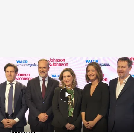
Mediaset España y Johnson & Johnson juntos por las enfermedades
inmunomediadas
Redacción digital Noticias Cuatro
28 OCT 2024 - 19:05h.
El objetivo de la campaña es concienciar y
visibilizar sobre el impacto de las
enfermedades inmunomediadas en los
pacientes