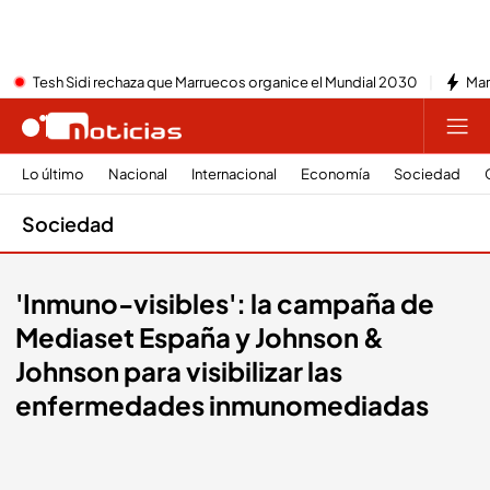
Tesh Sidi rechaza que Marruecos organice el Mundial 2030
Mar
Lo último
Nacional
Internacional
Economía
Sociedad
Sociedad
'Inmuno-visibles': la campaña de
Mediaset España y Johnson &
Johnson para visibilizar las
enfermedades inmunomediadas