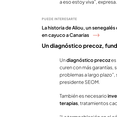
a eso estoy viva”, expresa.
PUEDE INTERESARTE
La historia de Aliou, un senegalés
en cayuco a Canarias
Un diagnóstico precoz, fun
Un
diagnóstico precoz
es
curen con más garantías, 
problemas a largo plazo”,
presidente SEOM.
También es necesario
inve
terapias
, tratamientos ca
“La termoablación en el 