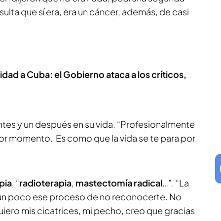
sulta que sí era, era un cáncer, además, de casi
dad a Cuba: el Gobierno ataca a los críticos,
ntes y un después en su vida. “Profesionalmente
r momento. Es como que la vida se te para por
pia
, “
radioterapia
,
mastectomía radical
…”. “La
un poco ese proceso de no reconocerte. No
iero mis cicatrices, mi pecho, creo que gracias