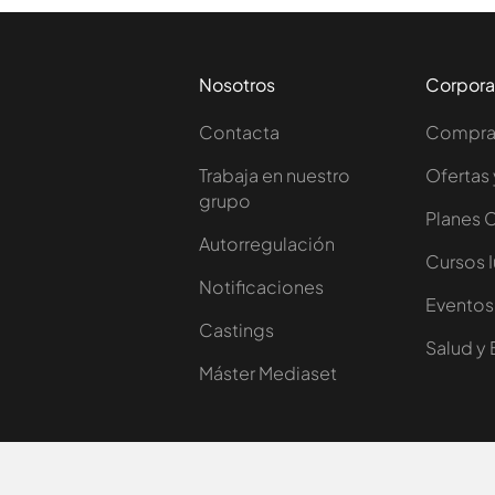
Nosotros
Corpora
Contacta
Comprar
Trabaja en nuestro
Ofertas 
grupo
Planes 
Autorregulación
Cursos 
Notificaciones
Eventos
Castings
Salud y 
Máster Mediaset