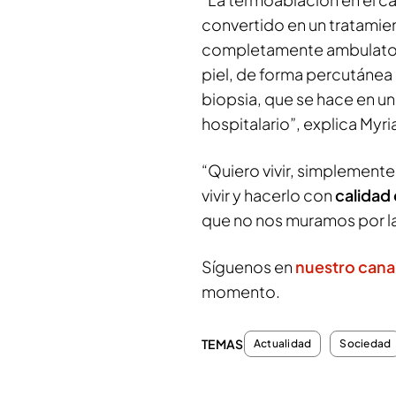
convertido en un tratamie
completamente ambulatorio
piel, de forma percutánea
biopsia, que se hace en un
hospitalario”, explica Myr
“Quiero vivir, simplement
vivir y hacerlo con
calidad 
que no nos muramos por l
Síguenos en
nuestro cana
momento.
TEMAS
Actualidad
Sociedad