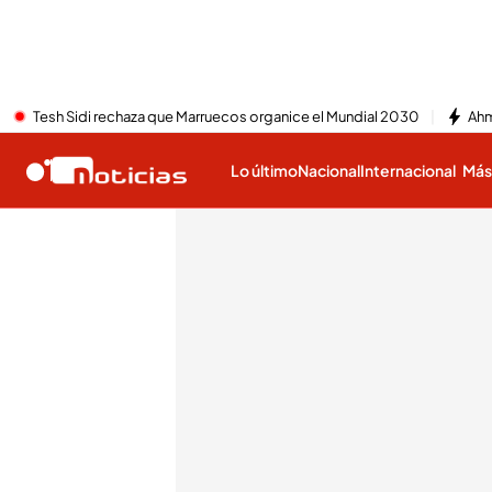
Tesh Sidi rechaza que Marruecos organice el Mundial 2030
Ahm
Lo último
Nacional
Internacional
Má