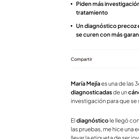
Piden más investigación
tratamiento
Un diagnóstico precoz 
se curen con más garan
Compartir
María Mejía
es una de las 
diagnosticadas
de un
cán
investigación para que se 
El
diagnóstico
le llegó co
las pruebas, me hice una e
llevar la etiqueta de ser j