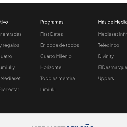
tivo
Programas
Más de Medi
 entradas
First Dates
Mediaset Infi
y regalos
En boca de todos
Telecinco
Cuatro
Cuarto Milenio
Divinity
Iumiuky
Horizonte
ElDesmarqu
 Mediaset
Todo es mentira
Uppers
Bienestar
Iumiuki