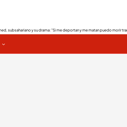
ed, subsahariano y su drama: "Si me deportan y me matan puedo morir tra
s