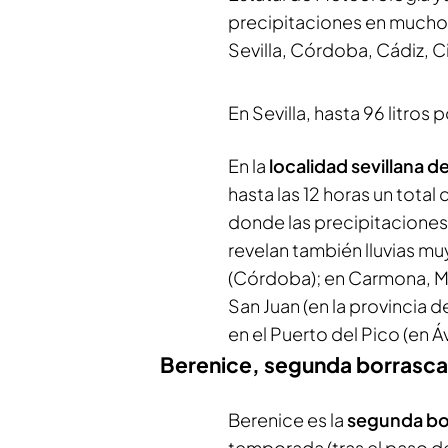
precipitaciones en muchos 
Sevilla, Córdoba, Cádiz, C
En Sevilla, hasta 96 litro
En la
localidad sevillana d
hasta las 12 horas un total
donde las precipitaciones 
revelan también lluvias mu
(Córdoba); en Carmona, Mo
San Juan (en la provincia d
en el Puerto del Pico (en Áv
Berenice, segunda borrasca
Berenice es la
segunda bo
temporada (tras el paso de 