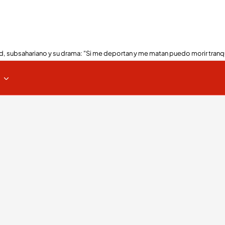
, subsahariano y su drama: "Si me deportan y me matan puedo morir tranq
s