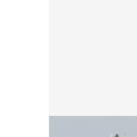
España bajo los efectos de la borrasca Berenice.
Agencia EFE
Redacción digital Noticias 