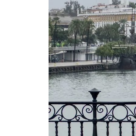
12 OCT 2024 - 14:49h.
Berenice es la segunda 
temporada, tras el paso
En la localidad sevillan
hasta las 12 horas un to
Balance de daños tras el
huracanados se ceban co
Compartir
La
borrasca Berenice
ha d
primeras horas del día en e
activación de la alerta "roj