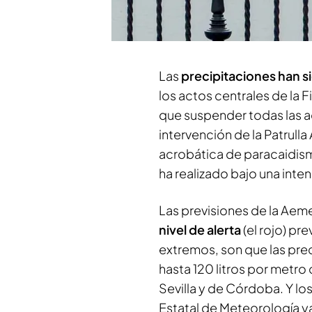
Córdoba, y las copiosas l
centro de la península, s
Las
precipitaciones han 
los actos centrales de la 
que suspender todas las ac
intervención de la Patrulla Á
acrobática de paracaidismo 
ha realizado bajo una intens
Las previsiones de la Aeme
nivel de alerta
(el rojo) p
extremos, son que las pre
hasta 120 litros por metr
Sevilla y de Córdoba. Y lo
Estatal de Meteorología ya