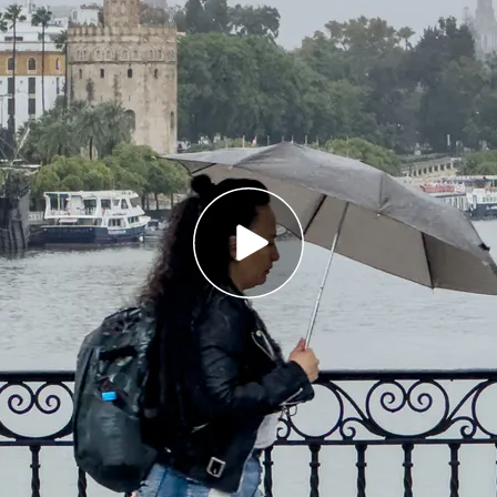
borrasca de "gran impacto" de la actual
 de Aitor
a de La Puebla de los Infantes se han recogido
tal de 96 litros por metro cuadrado
 paso de la borrasca Kirk: los vientos
n Galicia y Valladolid
ejado precipitaciones muy intensas durante las
l suroeste peninsular, que motivaron la
a" (riesgo extremo) en las provincias de Sevilla y