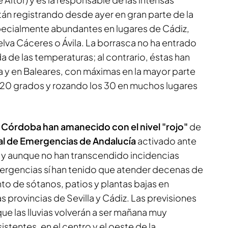
án registrando desde ayer en gran parte de la
pecialmente abundantes en lugares de Cádiz,
lva Cáceres o Ávila. La borrasca no ha entrado
de las temperaturas; al contrario, éstas han
a y en Baleares, con máximas en la mayor parte
s 20 grados y rozando los 30 en muchos lugares
y Córdoba han amanecido con el nivel "rojo"
de
al de Emergencias de Andalucía
activado ante
, y aunque no han transcendido incidencias
mergencias sí han tenido que atender decenas de
to de sótanos, patios y plantas bajas en
s provincias de Sevilla y Cádiz. Las previsiones
e las lluvias volverán a ser mañana muy
stentes, en el centro y el oeste de la