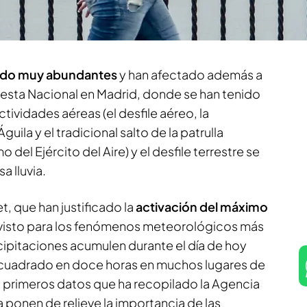
luvias se han extendido por muchos lugares del
egún informa Tania Sanchez Mancha.
sido muy abundantes
y han afectado además a
Fiesta Nacional en Madrid, donde se han tenido
tividades aéreas (el desfile aéreo, la
guila y el tradicional salto de la patrulla
del Ejército del Aire) y el desfile terrestre se
a lluvia.
t, que han justificado la
activación del máximo
revisto para los fenómenos meteorológicos más
cipitaciones acumulen durante el día de hoy
o cuadrado en doce horas en muchos lugares de
s primeros datos que ha recopilado la Agencia
 ponen de relieve la importancia de las