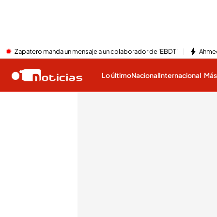
Zapatero manda un mensaje a un colaborador de 'EBDT'
Ahmed
Lo último
Nacional
Internacional
Má