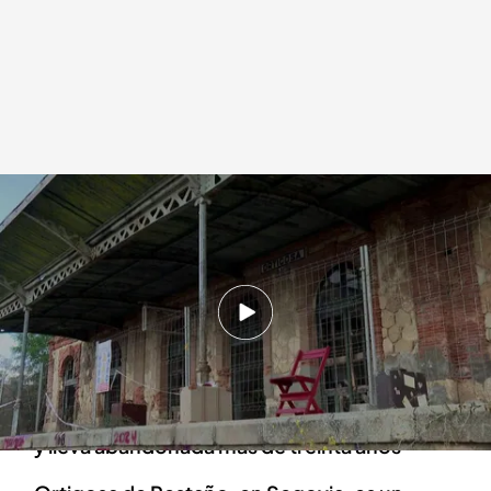
El pueblo tiene 50 habitantes y su estación fue construida a finales del
siglo XIX
Mario Moros (@mimalavida)
22 SEP 2024 - 22:33h.
Los vecinos han pedido al Ayuntamiento que
revoque la autorización de la demolición
Su estación de tren data de finales del siglo XIX
y lleva abandonada más de treinta años