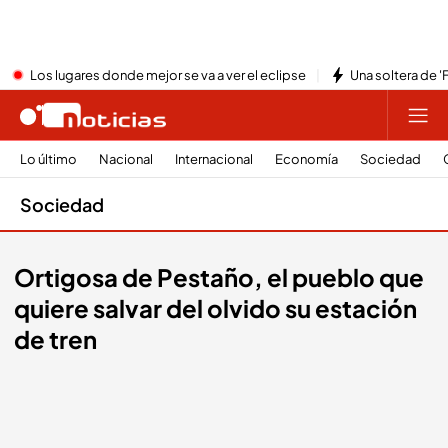
Los lugares donde mejor se va a ver el eclipse
Una soltera de '
Lo último
Nacional
Internacional
Economía
Sociedad
Sociedad
Ortigosa de Pestaño, el pueblo que
quiere salvar del olvido su estación
de tren