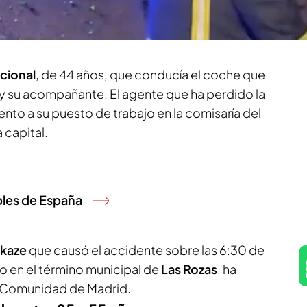
ario y que ha colisionado contra otro turismo y
ilvia López
.
acional
, de 44 años, que conducía el coche que
y su acompañante. El agente que ha perdido la
ento a su puesto de trabajo en la comisaría del
 capital.
bles de España
kaze
que causó el accidente sobre las 6:30 de
 en el término municipal de
Las Rozas
, ha
 Comunidad de Madrid.