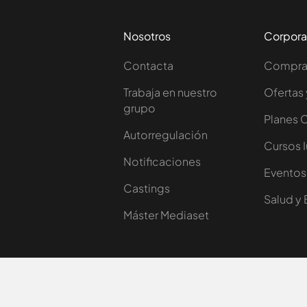
Nosotros
Corpora
Contacta
Comprar
Trabaja en nuestro
Ofertas 
grupo
Planes 
Autorregulación
Cursos 
Notificaciones
Eventos
Castings
Salud y 
Máster Mediaset