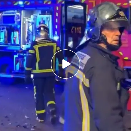
n un agente de la Policía Nacional, que se dirigía
ñante
ltado herido grave en el siniestro es un agente
de Madrid
tico tras ser atropellado por un conductor de
ona
sado
tres muertos
(uno de ellos policía nacional)
e ellos policía municipal) en el kilómetro 20 de
ada a
Madrid
, provocado por un vehículo que