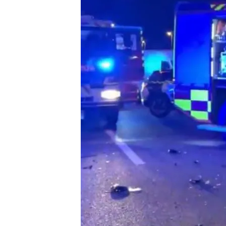
01 SEP 2024 - 15:16h.
Dos de los fallecidos so
a trabajar, y su acompa
El motorista que ha resu
de la Policía Municipal 
Un menor de 9 años, crí
17 años en Aviá, Barcel
Compartir
Un
choque frontal
ha cau
y dos heridos graves (uno d
la
A-6
, en sentido de entr