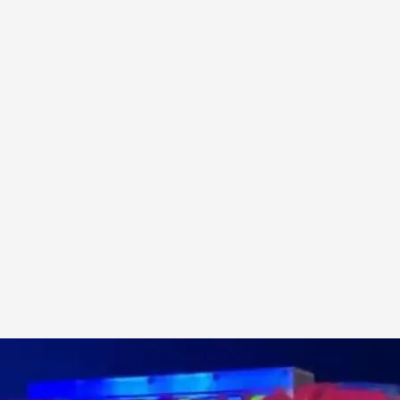
cipio de Las Rozas
.
Emergencias 112 Comunidad de Madrid
a EFE