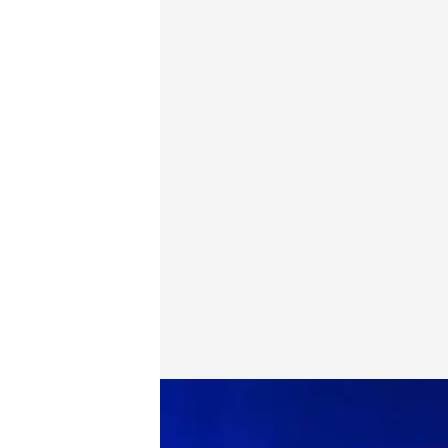
Imagen del accidente en la A-6 a la altura del muni
Redacción digital Noticias Cuatro
Agenci