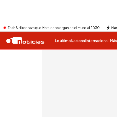
Tesh Sidi rechaza que Marruecos organice el Mundial 2030
Mar
Lo último
Nacional
Internacional
Má