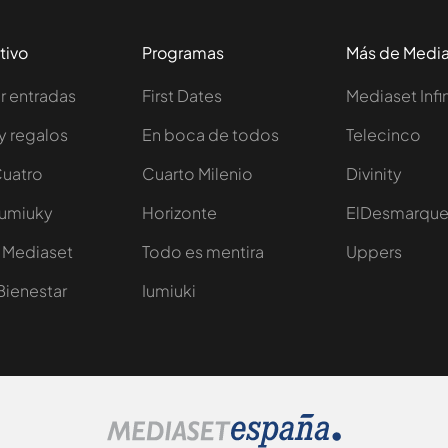
tivo
Programas
Más de Medi
 entradas
First Dates
Mediaset Infi
y regalos
En boca de todos
Telecinco
Cuatro
Cuarto Milenio
Divinity
Iumiuky
Horizonte
ElDesmarqu
 Mediaset
Todo es mentira
Uppers
Bienestar
Iumiuki