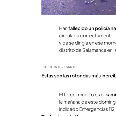
circulaba en sentido contr
una moto, según informa
S
Han
fallecido
un policía n
circulaba correctamente, 
vida se dirigía en ese mom
distrito de Salamanca en la
PUEDE INTERESARTE
Estas son las rotondas más increí
El tercer muerto es el
kami
la mañana de este domingo
indicado Emergencias 112