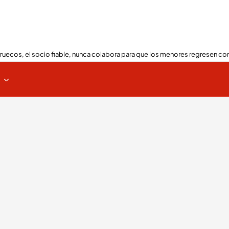
ruecos, el socio fiable, nunca colabora para que los menores regresen con
s