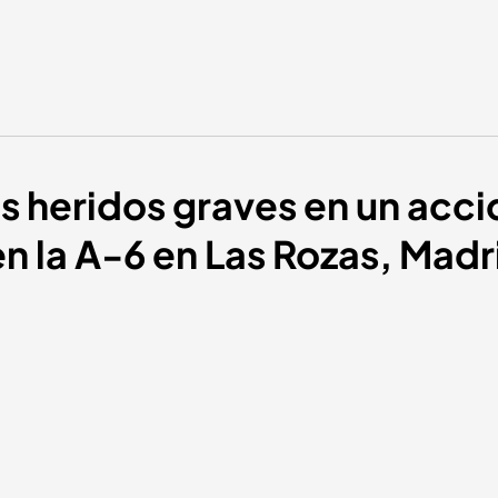
os heridos graves en un acc
n la A-6 en Las Rozas, Madr