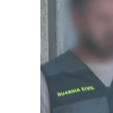
22 AGO 2024 - 14:09h.
El juez envía a prisión 
Mateo y le imputa un de
Los investigadores cont
encontrados en el cuchi
Analizan los restos bio
¿por qué es tan import
Compartir
El juez que instruye el cas
provisional
comunicada y s