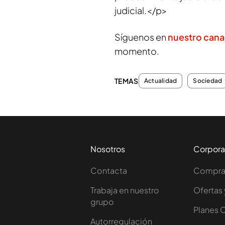
judicial.</p>
Síguenos en
nuestro cana
momento.
TEMAS
Actualidad
Sociedad
Nosotros
Corpora
Contacta
Comprar
Trabaja en nuestro
Ofertas 
grupo
Planes 
Autorregulación