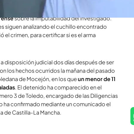
e declaración.
Según informa Raquel Duva en
acusa de un
delito de asesinato
pero ha
rense
sobre la imputabilidad del investigado.
es siguen analizando el cuchillo encontrado
el crimen, para certificar si es el arma
a disposición judicial dos días después de ser
con los hechos ocurridos la mañana del pasado
oledana de Mocejón, en los que
un menor de 11
aladas
. El detenido ha comparecido en el
mero 3 de Toledo, encargado de las Diligencias
omo ha confirmado mediante un comunicado el
cia de Castilla-La Mancha.