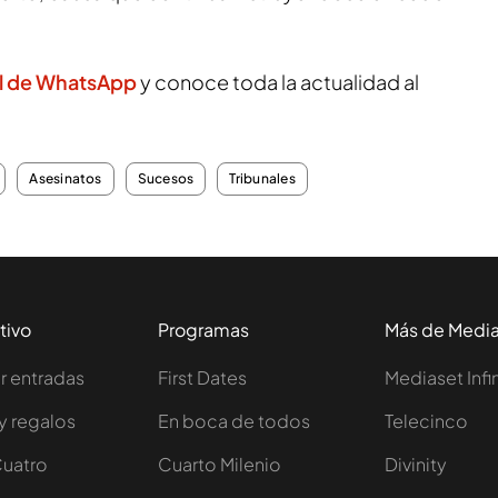
l de WhatsApp
y conoce toda la actualidad al
Asesinatos
Sucesos
Tribunales
tivo
Programas
Más de Medi
 entradas
First Dates
Mediaset Infi
y regalos
En boca de todos
Telecinco
Cuatro
Cuarto Milenio
Divinity