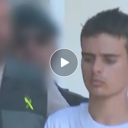
provisional al acusado de Matar al pequeño
lito de asesinato
inúan analizando los restos biológicos
llo hallado
lógicos de un cuchillo encontrado en Mocejón:
ante encontrar el arma homicida?
o del
crimen de Mocejón
ha enviado a
prisión
in fianza al
asesino confeso del pequeño