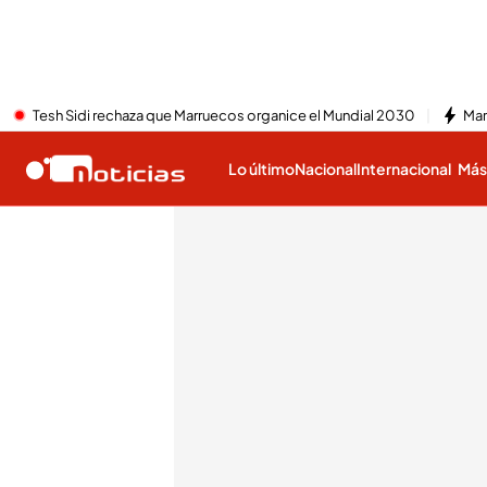
Tesh Sidi rechaza que Marruecos organice el Mundial 2030
Mar
Lo último
Nacional
Internacional
Má