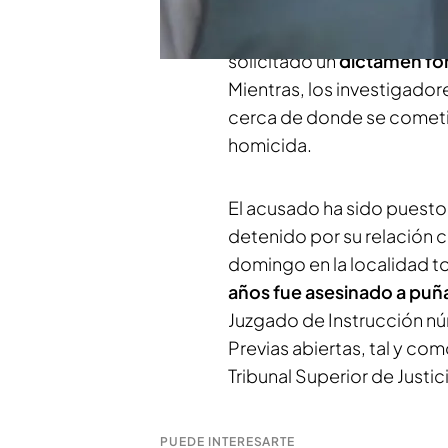
Mateo.
después de tomarl
el vídeo,
el magistrado le 
solicitado un
dictamen fo
Mientras, los investigador
cerca de donde se cometió 
homicida.
El acusado ha sido puesto 
detenido por su relación 
domingo en la localidad t
años fue asesinado a puñ
Juzgado de Instrucción nú
Previas abiertas, tal y c
Tribunal Superior de Justi
PUEDE INTERESARTE