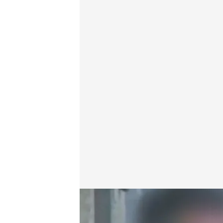
El juez envía a prisión al asesino confeso de Mateo
Redacción digital Noticias Cuatro