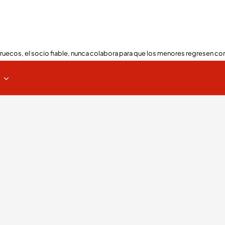
ruecos, el socio fiable, nunca colabora para que los menores regresen con
s