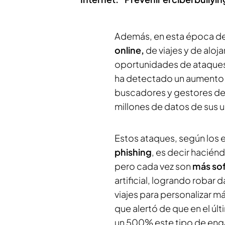
Además, en esta época d
online,
de viajes y de aloj
oportunidades de ataques
ha detectado un aumento c
buscadores y gestores de 
millones de datos de sus 
Estos ataques, según los 
phishing
, es decir hacién
pero cada vez son
más sof
artificial, logrando robar
viajes para personalizar m
que alertó de que en el ú
un 500% este tipo de eng