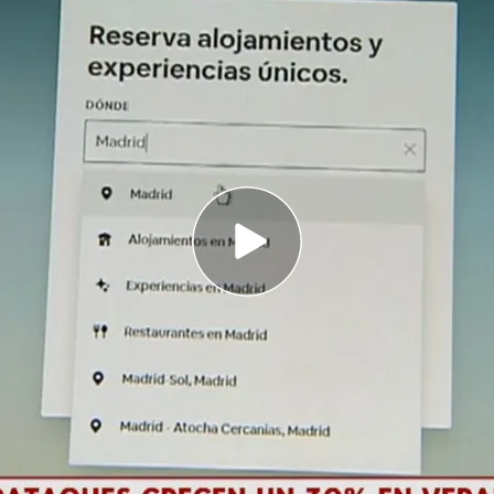
30% los delitos informáticos por diversos
as redes wifi públicas y actualizar nuestras
ursos a las personas mayores para evitar
rincipales consejos
ocas más críticas para la ciberseguridad.
Según
,
los ataques
aumentan un 30%
en esta época