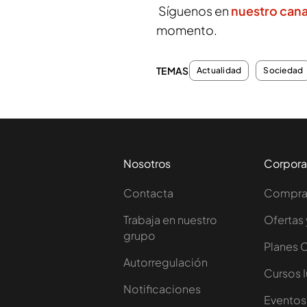
Síguenos en
nuestro can
momento.
TEMAS
Actualidad
Sociedad
Nosotros
Corpora
Contacta
Comprar
Trabaja en nuestro
Ofertas 
grupo
Planes 
Autorregulación
Cursos 
Notificaciones
Eventos