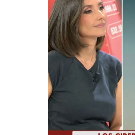
20 AGO 2024 - 11:00h.
En verano aumentan un 
motivos
Debemos evitar utilizar l
contraseñas
La Policía Nacional da c
estafas: estos son los p
Compartir
El verano es una de las ép
informa Cristina Montalvo