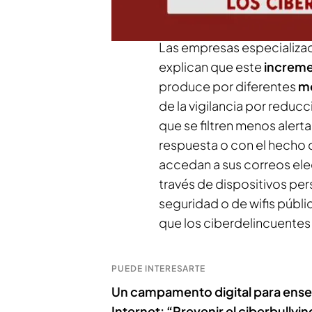
del año y en muchos casos
Las empresas especializa
explican que este
increme
produce por diferentes
m
de la vigilancia por reduc
que se filtren menos aler
respuesta o con el hecho 
accedan a sus correos ele
través de dispositivos per
seguridad o de wifis públi
que los ciberdelincuente
PUEDE INTERESARTE
Un campamento digital para enseñ
Internet: “Prevenir el ciberbullyin