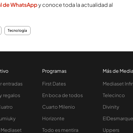
al de WhatsApp
y conoce toda la actualidad al
Tecnología
tivo
Programas
Más de Medi
 entradas
First Dates
Mediaset Infi
y regalos
En boca de todos
Telecinco
Cuatro
Cuarto Milenio
Divinity
Iumiuky
Horizonte
ElDesmarqu
 Mediaset
Todo es mentira
Uppers