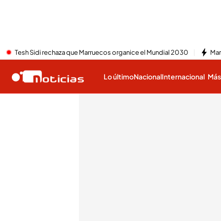
Tesh Sidi rechaza que Marruecos organice el Mundial 2030
Mar
Lo último
Nacional
Internacional
Má