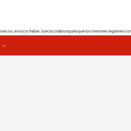
ruecos, el socio fiable, nunca colabora para que los menores regresen con
s