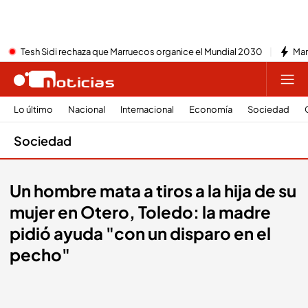
Tesh Sidi rechaza que Marruecos organice el Mundial 2030
Mar
Lo último
Nacional
Internacional
Economía
Sociedad
Sociedad
Un hombre mata a tiros a la hija de su
mujer en Otero, Toledo: la madre
pidió ayuda "con un disparo en el
pecho"