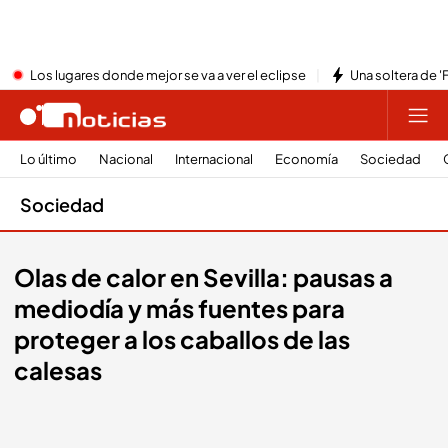
Los lugares donde mejor se va a ver el eclipse
Una soltera de '
Lo último
Nacional
Internacional
Economía
Sociedad
Sociedad
Olas de calor en Sevilla: pausas a
mediodía y más fuentes para
proteger a los caballos de las
calesas