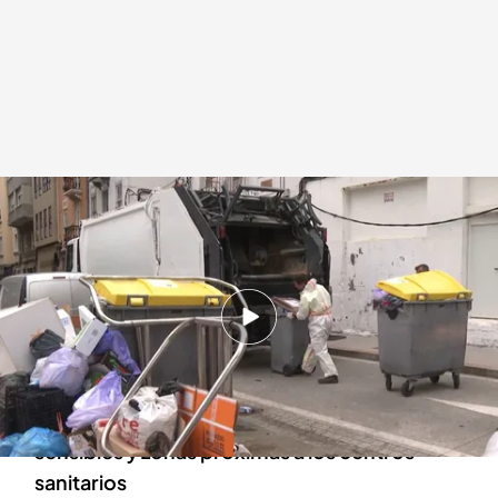
Empiezan a limpiar las calles de A Coruña
Redacción digital Noticias Cuatro
25 JUL 2024 - 14:53h.
El ayuntamiento ha contratado a la empresa
‘Valoriza’ para quitar las toneladas de basura
La limpieza se está haciendo en puntos
sensibles y zonas próximas a los centros
sanitarios