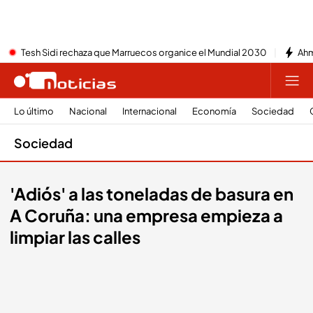
Tesh Sidi rechaza que Marruecos organice el Mundial 2030
Ahm
Lo último
Nacional
Internacional
Economía
Sociedad
Sociedad
'Adiós' a las toneladas de basura en
A Coruña: una empresa empieza a
limpiar las calles