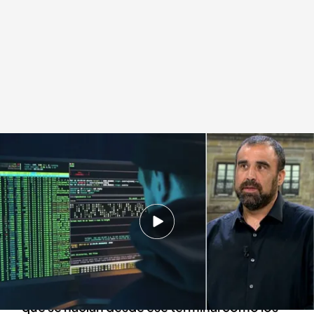
El caso del misterioso ordenador que ha aparecido en el Ayuntamiento de
Gijón
Redacción digital Noticias Cuatro
Daniel Montero
05 JUL 2024 - 21:31h.
El consistorio sufrió un hackeo grave en 2022 y
desde hace meses la red no les funciona bien
La Policía Nacional investiga tanto los accesos
que se hacían desde ese terminal como los