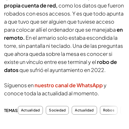
propia cuenta de red,
como los datos que fueron
robados con esos accesos. Y es que todo apunta
a que tuvo que ser alguien que tuviese acceso
para colocar allí el ordenador que se manejaba
en
remoto.
En el armario solo estaba escondida la
torre, sin pantalla ni teclado. Una de las preguntas
que ahora queda sobre la mesa es conocer si
existe un vínculo entre ese terminal y el
robo de
datos
que sufrió el ayuntamiento en 2022.
Síguenos en
nuestro canal de WhatsApp
y
conoce toda la actualidad al momento.
TEMAS
Actualidad
Sociedad
Actualidad
Robos
Ay