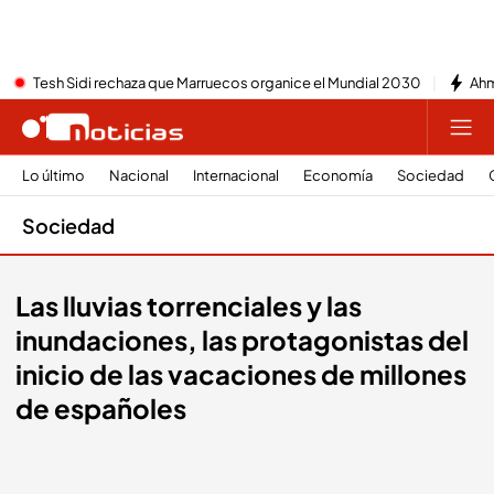
Tesh Sidi rechaza que Marruecos organice el Mundial 2030
Ahm
Lo último
Nacional
Internacional
Economía
Sociedad
Sociedad
Las lluvias torrenciales y las
inundaciones, las protagonistas del
inicio de las vacaciones de millones
de españoles