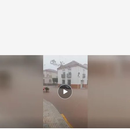
Inundaciones provocadas por la Dana que atraviesa España
Redacción digital Noticias Cuatro
29 JUN 2024 - 14:27h.
El inicio de vacaciones de millones de
españoles queda empañado por las trombas
de agua e inundaciones que está dejando una
Dana