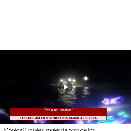
Así vivieron los guardias civiles el abordaje de la narcolancha en Barbate
PUEDE INTERESARTE
El juez de Barbate cree que los tripulantes de la
narcolancha tenían intencionalidad de provocar
un accidente letal
Piden al juez que sienten en el banquillo los
altos mandos
Mónica Rubiales, mujer de otro de los