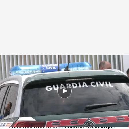
Los cuatro civiles que sobrevivieron al ataque en Barbate declaran ante el
juez
Redacción digital Noticias Cuatro
Agencia EFE
28 JUN 2024 - 16:24h.
Es la segunda vez que declaran los cuatro
guardias supervivientes del ataque con una
narcolancha en Barbate
Los supervivientes lo hacen en la causa que