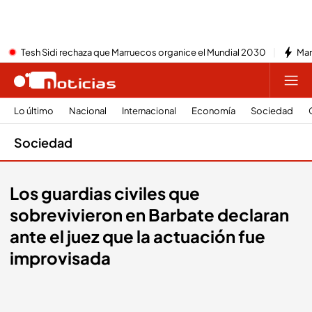
Tesh Sidi rechaza que Marruecos organice el Mundial 2030
Mar
Lo último
Nacional
Internacional
Economía
Sociedad
Sociedad
Los guardias civiles que
sobrevivieron en Barbate declaran
ante el juez que la actuación fue
improvisada