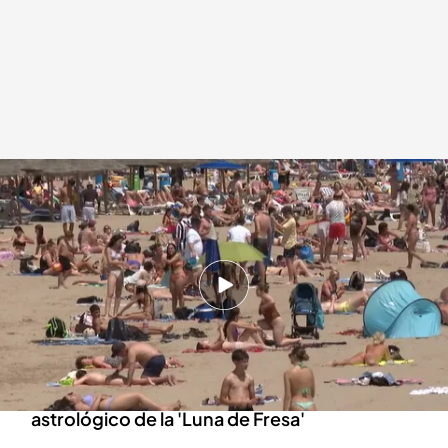
La previsión del tiempo para este fin de semana
Redacción digital Noticias Cuatro
Agencia EFE
21 JUN 2024 - 16:32h.
Un fin de semana con cielos completamente
despejados y con temperaturas que irán
subiendo
Este 21 de junio tiene lugar el fenómeno
astrológico de la 'Luna de Fresa'