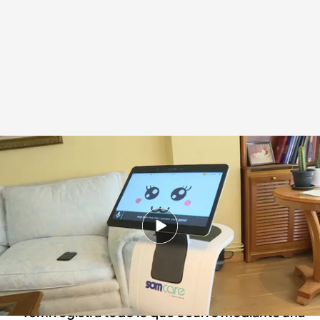
Así es Temi, el robot de asistencia domiciliaria
.
Chema Martínez
Redacción digital Noticias Cuatro
13 JUN 2024 - 21:29h.
Si José lleva tiempo sin responder avisa a
emergencias o a su hijo Álvaro a través de una
videollamada
Temi registra todo lo que ocurre mediante una