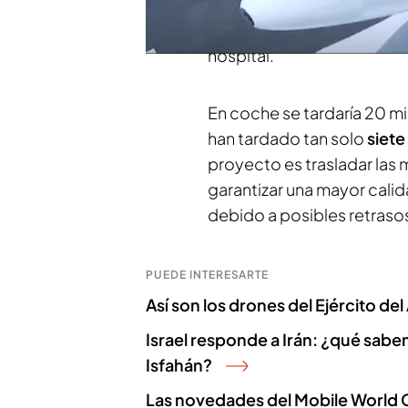
trata de una prueba piloto
muestras biológicas de un 
hospital.
En coche se tardaría 20 mi
han tardado tan solo
siete
proyecto es trasladar las 
garantizar una mayor calid
debido a posibles retraso
PUEDE INTERESARTE
Así son los drones del Ejército del 
Israel responde a Irán: ¿qué sab
Isfahán?
Las novedades del Mobile World C