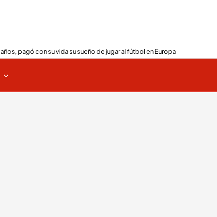
 años, pagó con su vida su sueño de jugar al fútbol en Europa
s