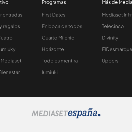
tivo
Programas
Más de Medi
 entradas
First Dates
Mediaset Infi
y regalos
En boca de todos
Telecinco
Cuatro
Cuarto Milenio
Divinity
Iumiuky
Horizonte
ElDesmarqu
 Mediaset
Todo es mentira
Uppers
Bienestar
Iumiuki