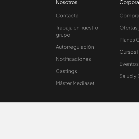
Nosotros
Corpora
Contacta
Comprar
Trabaja en nuestro
Ofertas 
grupo
Planes 
Autorregulación
Cursos 
Notificaciones
Eventos
Castings
Salud y 
Máster Mediaset