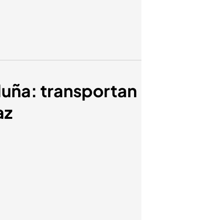
luña: transportan
az