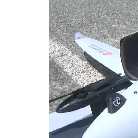
06 JUN 2024 - 17:31h.
Una prueba piloto con u
biológicas a 13 kilómetr
El recorrido en coche s
lo realiza en solo siete
El Departamento de Sal
material médico a parti
Compartir
En el
Hospital de Olot
(Gir
tareas de mensajería.
Segú