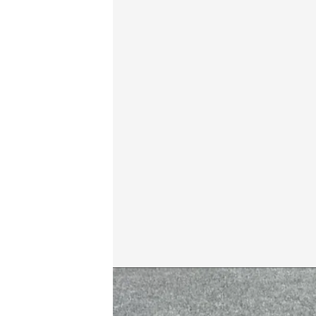
Así es el transporte con drones de los hospitales c
Redacción digital Noticias Cuatro