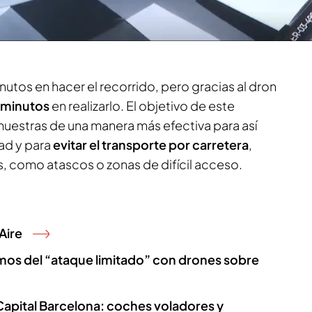
 en la que con un dron trasladaron unas 60
edificio situado a 13 kilómetros de distancia del
nutos en hacer el recorrido, pero gracias al dron
 minutos
en realizarlo. El objetivo de este
muestras de una manera más efectiva para así
ad y para
evitar el transporte por carretera
,
s, como atascos o zonas de difícil acceso.
Aire
emos del “ataque limitado” con drones sobre
apital Barcelona: coches voladores y