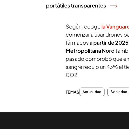
portátiles transparentes
Según recoge
la Vanguar
comenzar a usar drones pa
fármacos
a partir de 2025
Metropolitana Nord
tambié
pasado comprobó que empl
sangre redujo un 43% el t
CO2.
TEMAS
Actualidad
Sociedad