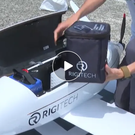
n dron para trasladar unas 60 muestras
os de distancia
ería de unos 20 minutos, mientras que el dron
ut comenzará a usar drones para transportar
r de 2025
ona) se está empezando a usar
drones
para las
n informa Alba Martínez en Noticias Cuatro
, se