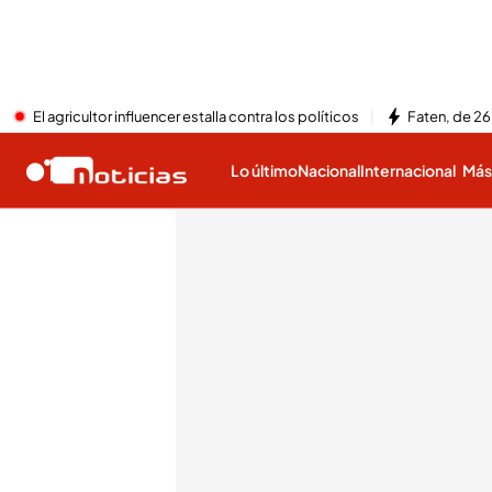
El agricultor influencer estalla contra los políticos
Faten, de 26
Lo último
Nacional
Internacional
Má